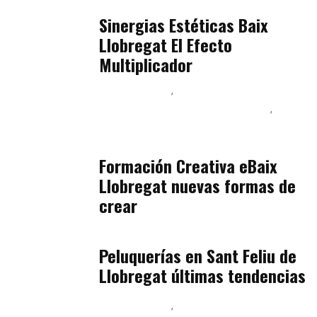
Baix Llobregat
julio 17, 2026
Sinergias Estéticas Baix
Llobregat El Efecto
Multiplicador
Baix Llobregat
Inteligencia Artificial y Humanismo
Orientación Vocacional y Nueva Economía
julio 17, 2026
Formación Creativa eBaix
Llobregat nuevas formas de
crear
Baix Llobregat
julio 16, 2026
Peluquerías en Sant Feliu de
Llobregat últimas tendencias
Baix Llobregat
Gestión y Negocio