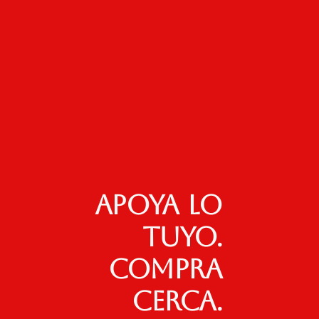
Apoya lo
tuyo.
Compra
cerca.