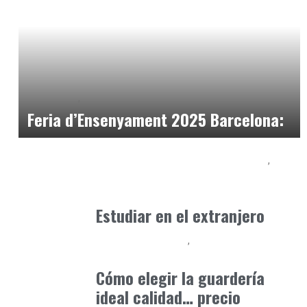
Formación
Orientación Academica
marzo 6, 2024
Feria d’Ensenyament 2025 Barcelona:
Educación Secundaria y Bachillerato
Formación
marzo 31, 2026
Estudiar en el extranjero
Educación Primaria
Formación
marzo 28, 2026
Cómo elegir la guardería
ideal calidad… precio