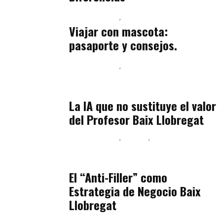
Baix Llobregat
Petparents
julio 13, 2026
Viajar con mascota:
pasaporte y consejos.
Baix Llobregat
Inteligencia Artificial y Humanismo
julio 11, 2026
La IA que no sustituye el valor
del Profesor Baix Llobregat
Baix Llobregat
Belleza
Podcast Estar Bien
julio 11, 2026
El “Anti-Filler” como
Estrategia de Negocio Baix
Llobregat