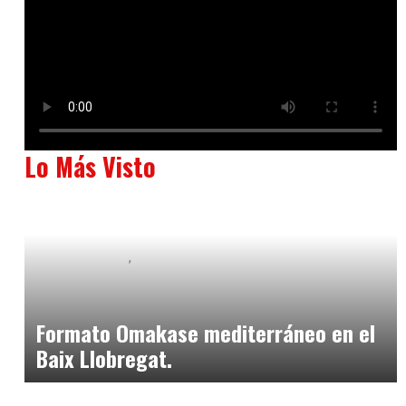
Lo Más Visto
Baix Llobregat
Neurogastronomía y Experiencia en Sala
julio 20, 2026
Formato Omakase mediterráneo en el
Baix Llobregat.