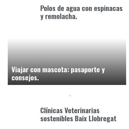
Polos de agua con espinacas
y remolacha.
Baix Llobregat
Petparents
julio 13, 2026
Viajar con mascota: pasaporte y
consejos.
Baix Llobregat
Gestión y Negocio
junio 25, 2026
Clínicas Veterinarias
sostenibles Baix Llobregat
Clínica y Ciencia
Observatorio Veterinario