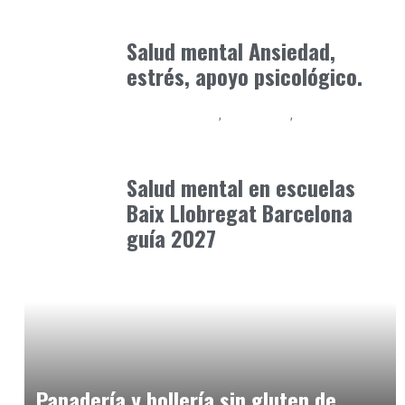
Consejos Padres
enero 30, 2026
Salud mental Ansiedad,
estrés, apoyo psicológico.
Baix Llobregat
Formación
Neurodiversidad y Bienestar Emocional
mayo 6, 2026
Salud mental en escuelas
Baix Llobregat Barcelona
guía 2027
Alimentaria2026
febrero 5, 2026
Panadería y bollería sin gluten de