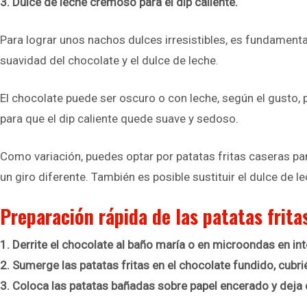
3. Dulce de leche cremoso para el dip caliente.
Para lograr unos nachos dulces irresistibles, es fundamental
suavidad del chocolate y el dulce de leche.
El chocolate puede ser oscuro o con leche, según el gusto, 
para que el dip caliente quede suave y sedoso.
Como variación, puedes optar por patatas fritas caseras pa
un giro diferente. También es posible sustituir el dulce de 
Preparación rápida de las patatas frit
1. Derrite el chocolate al baño maría o en microondas en i
2. Sumerge las patatas fritas en el chocolate fundido, cub
3. Coloca las patatas bañadas sobre papel encerado y deja 