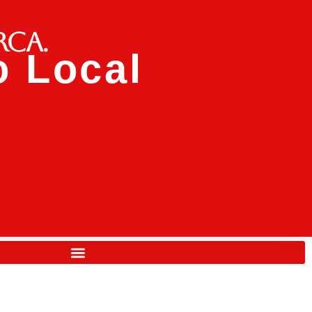
rca.
 Local