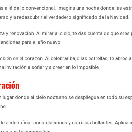
 allá de lo convencional. Imagina una noche donde las estre
erso y a redescubrir el verdadero significado de la Navidad.
za y renovación. Al mirar al cielo, te das cuenta de que er
tenciones para el año nuevo.
mbién en el corazón. Al celebrar bajo las estrellas, te abre
a invitación a soñar y a creer en lo imposible.
ración
un lugar donde el cielo nocturno se despliegue en todo su esp
che.
ude a identificar constelaciones y estrellas brillantes. Apli
stros que te acompañan.