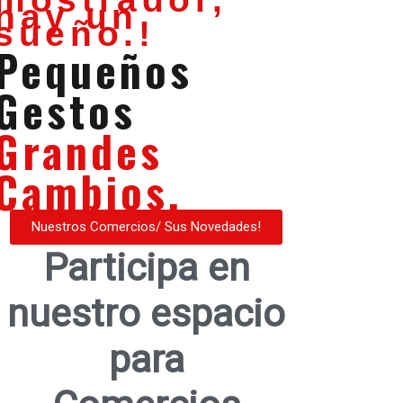
hay un
sueño.!
Pequeños
Gestos
Grandes
Cambios.
Nuestros Comercios/ Sus Novedades!
Participa en
nuestro espacio
para