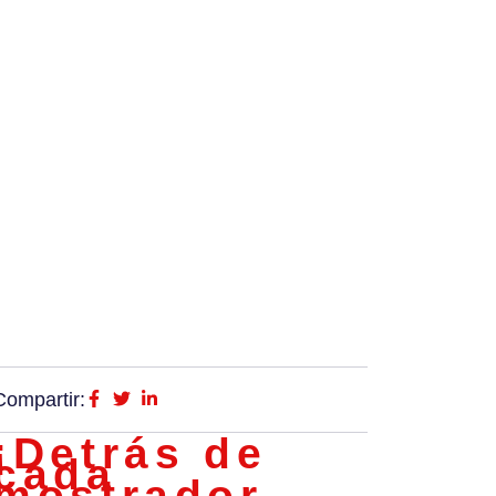
Compartir:
¡Detrás de
cada
mostrador,