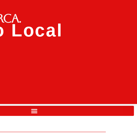
rca.
 Local