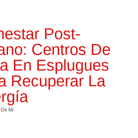
nestar Post-
ano: Centros De
a En Esplugues
a Recuperar La
rgía
 De Mi