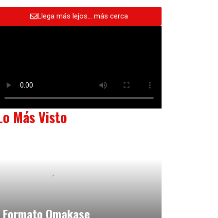
Llega más lejos… más cerca
Lo Más Visto
Baix Llobregat
Neurogastronomía y Experiencia en Sala
julio 20, 2026
Formato Omakase