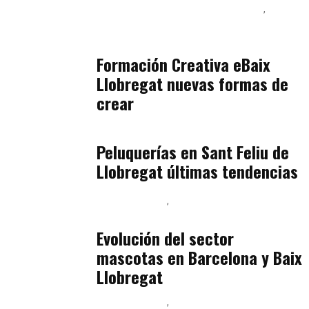
Inteligencia Artificial y Humanismo
Orientación Vocacional y Nueva Economía
julio 17, 2026
Formación Creativa eBaix
Llobregat nuevas formas de
crear
Baix Llobregat
julio 16, 2026
Peluquerías en Sant Feliu de
Llobregat últimas tendencias
Baix Llobregat
Gestión y Negocio
julio 16, 2026
Evolución del sector
mascotas en Barcelona y Baix
Llobregat
Baix Llobregat