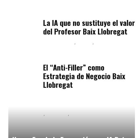
Inteligencia Artificial y Humanismo
julio 11, 2026
La IA que no sustituye el valor
del Profesor Baix Llobregat
Baix Llobregat
Belleza
Podcast Estar Bien
julio 11, 2026
El “Anti-Filler” como
Estrategia de Negocio Baix
Llobregat
Baix Llobregat
Formación
Inteligencia Artificial y Humanismo
abril 16, 2026