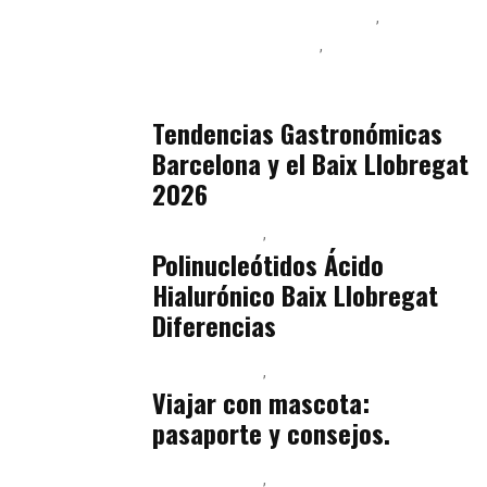
Ingeniería de Menú y Precios
Podcast Alimentación
Sostenibilidad Real y Upcycling
julio 16, 2026
Tendencias Gastronómicas
Barcelona y el Baix Llobregat
2026
Baix Llobregat
Belleza
julio 14, 2026
Polinucleótidos Ácido
Hialurónico Baix Llobregat
Diferencias
Baix Llobregat
Petparents
julio 13, 2026
Viajar con mascota:
pasaporte y consejos.
Baix Llobregat