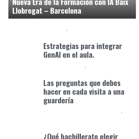
Nueva Era de la Formación con IA Baix
Llobregat – Barcelona
Formación
Orientación Academica
marzo 31, 2025
Estrategias para integrar
GenAI en el aula.
Educación Primaria
Formación
abril 4, 2025
Las preguntas que debes
hacer en cada visita a una
guardería
Educación Secundaria y Bachillerato
Formación
marzo 20, 2026
¿Qué bachillerato elegir