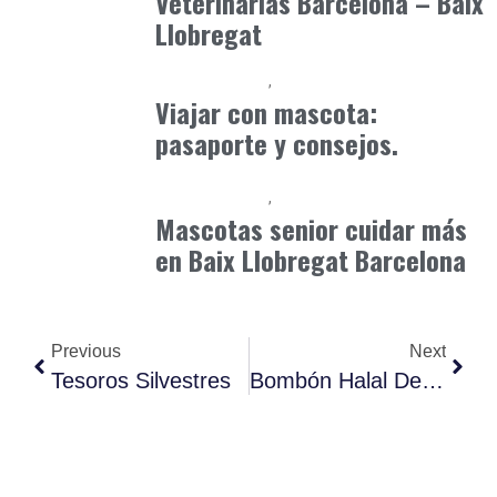
Veterinarias Barcelona – Baix
Llobregat
Baix Llobregat
Petparents
julio 13, 2026
Viajar con mascota:
pasaporte y consejos.
Baix Llobregat
Petparents
junio 7, 2026
Mascotas senior cuidar más
en Baix Llobregat Barcelona
Previous
Next
Tesoros Silvestres
Bombón Halal De Dátil Y Dulce De Leche.