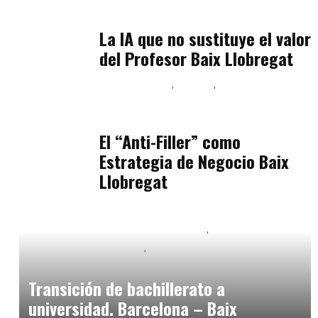
julio 11, 2026
La IA que no sustituye el valor
del Profesor Baix Llobregat
Baix Llobregat
Belleza
Podcast Estar Bien
julio 11, 2026
El “Anti-Filler” como
Estrategia de Negocio Baix
Llobregat
Educación Secundaria y Bachillerato
Educación Universitaria
Formación
marzo 3, 2025
Transición de bachillerato a
universidad. Barcelona – Baix