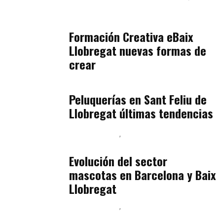
Orientación Vocacional y Nueva Economía
julio 17, 2026
Formación Creativa eBaix
Llobregat nuevas formas de
crear
Baix Llobregat
julio 16, 2026
Peluquerías en Sant Feliu de
Llobregat últimas tendencias
Baix Llobregat
Gestión y Negocio
julio 16, 2026
Evolución del sector
mascotas en Barcelona y Baix
Llobregat
Baix Llobregat
Ingeniería de Menú y Precios