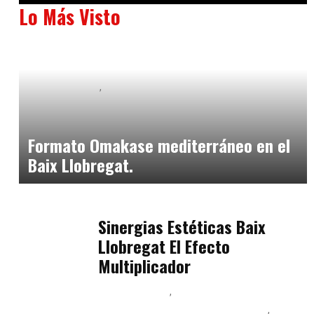
Lo Más Visto
Baix Llobregat
Neurogastronomía y Experiencia en Sala
julio 20, 2026
Formato Omakase mediterráneo en el
Baix Llobregat.
Baix Llobregat
julio 17, 2026
Sinergias Estéticas Baix
Llobregat El Efecto
Multiplicador
Baix Llobregat
Inteligencia Artificial y Humanismo