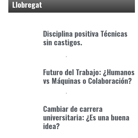
Llobregat
Formación
octubre 31, 2025
Disciplina positiva Técnicas
sin castigos.
Formación
Orientación Academica
agosto 1, 2025
Futuro del Trabajo: ¿Humanos
vs Máquinas o Colaboración?
Formación
Orientación Academica
mayo 25, 2025
Cambiar de carrera
universitaria: ¿Es una buena
idea?
Educación Secundaria y Bachillerato