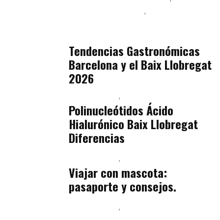
Podcast Alimentación
Sostenibilidad Real y Upcycling
julio 16, 2026
Tendencias Gastronómicas
Barcelona y el Baix Llobregat
2026
Baix Llobregat
Belleza
julio 14, 2026
Polinucleótidos Ácido
Hialurónico Baix Llobregat
Diferencias
Baix Llobregat
Petparents
julio 13, 2026
Viajar con mascota:
pasaporte y consejos.
Baix Llobregat
Inteligencia Artificial y Humanismo