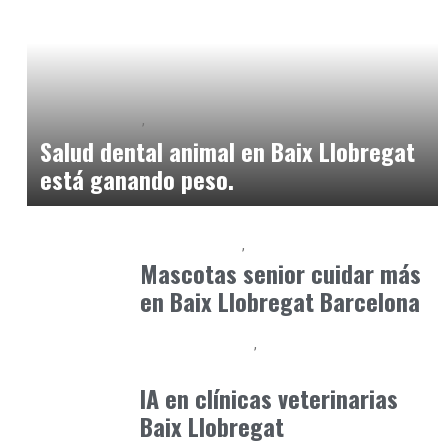
Baix Llobregat
Petparents
junio 9, 2026
Salud dental animal en Baix Llobregat
está ganando peso.
Baix Llobregat
Petparents
junio 7, 2026
Mascotas senior cuidar más
en Baix Llobregat Barcelona
Clínica y Ciencia
Observatorio Veterinario
mayo 31, 2026
IA en clínicas veterinarias
Baix Llobregat