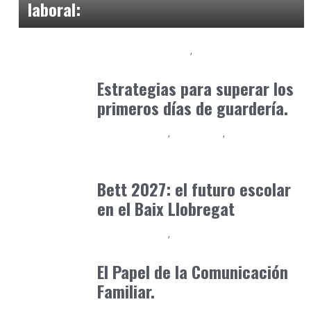
laboral:
Educación Primaria
Formación
abril 4, 2025
Estrategias para superar los
primeros días de guardería.
Baix Llobregat
Formación
Inteligencia Artificial y Humanismo
mayo 8, 2026
Bett 2027: el futuro escolar
en el Baix Llobregat
Baix Llobregat
Formación
octubre 10, 2024
El Papel de la Comunicación
Familiar.