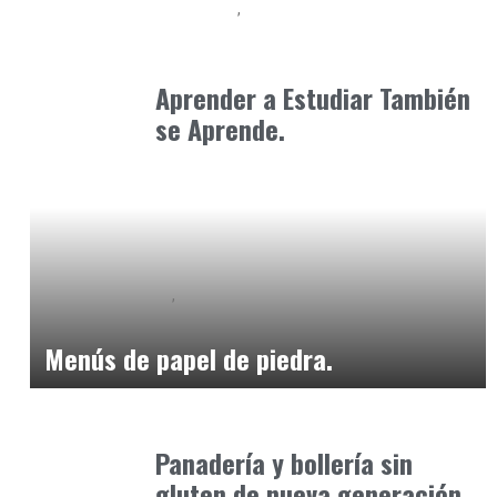
Formación
Neurodiversidad y Bienestar Emocional
enero 17, 2026
Aprender a Estudiar También
se Aprende.
Alimentaria2026
Podcast Alimentación
febrero 19, 2026
Menús de papel de piedra.
Alimentaria2026
febrero 5, 2026
Panadería y bollería sin
gluten de nueva generación.