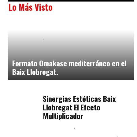
Lo Más Visto
Baix Llobregat
Neurogastronomía y Experiencia en Sala
julio 20, 2026
Formato Omakase mediterráneo en el
Baix Llobregat.
Baix Llobregat
julio 17, 2026
Sinergias Estéticas Baix
Llobregat El Efecto
Multiplicador
Baix Llobregat
Inteligencia Artificial y Humanismo