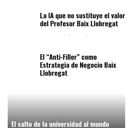
julio 11, 2026
La IA que no sustituye el valor
del Profesor Baix Llobregat
Baix Llobregat
Belleza
Podcast Estar Bien
julio 11, 2026
El “Anti-Filler” como
Estrategia de Negocio Baix
Llobregat
Educación Universitaria
Formación
marzo 13, 2025
El salto de la universidad al mundo