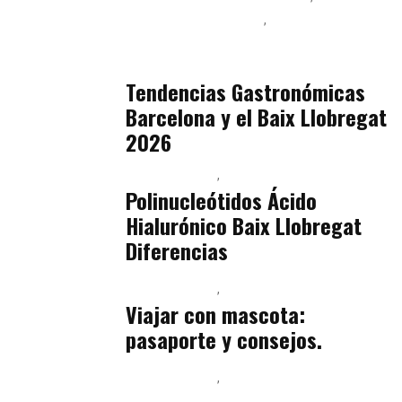
Podcast Alimentación
Sostenibilidad Real y Upcycling
julio 16, 2026
Tendencias Gastronómicas
Barcelona y el Baix Llobregat
2026
Baix Llobregat
Belleza
julio 14, 2026
Polinucleótidos Ácido
Hialurónico Baix Llobregat
Diferencias
Baix Llobregat
Petparents
julio 13, 2026
Viajar con mascota:
pasaporte y consejos.
Baix Llobregat
Inteligencia Artificial y Humanismo