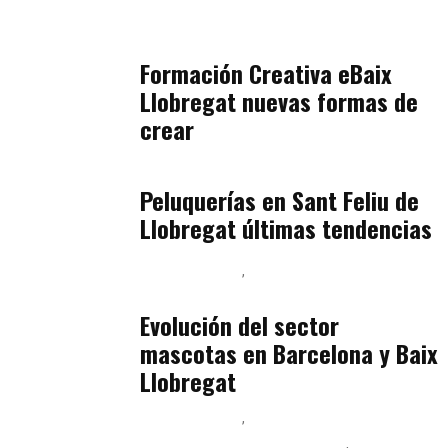
Orientación Vocacional y Nueva Economía
julio 17, 2026
Formación Creativa eBaix
Llobregat nuevas formas de
crear
Baix Llobregat
julio 16, 2026
Peluquerías en Sant Feliu de
Llobregat últimas tendencias
Baix Llobregat
Gestión y Negocio
julio 16, 2026
Evolución del sector
mascotas en Barcelona y Baix
Llobregat
Baix Llobregat
Ingeniería de Menú y Precios