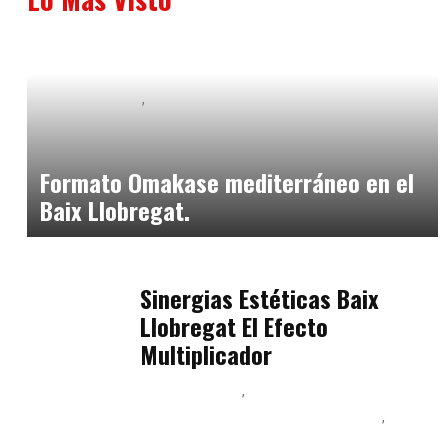
Baix Llobregat
Neurogastronomía y Experiencia en Sala
julio 20, 2026
Formato Omakase mediterráneo en el
Baix Llobregat.
Baix Llobregat
julio 17, 2026
Sinergias Estéticas Baix
Llobregat El Efecto
Multiplicador
Baix Llobregat
Inteligencia Artificial y Humanismo
Orientación Vocacional y Nueva Economía