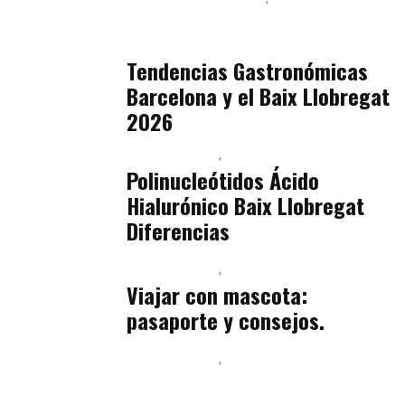
Sostenibilidad Real y Upcycling
julio 16, 2026
Tendencias Gastronómicas
Barcelona y el Baix Llobregat
2026
Baix Llobregat
Belleza
julio 14, 2026
Polinucleótidos Ácido
Hialurónico Baix Llobregat
Diferencias
Baix Llobregat
Petparents
julio 13, 2026
Viajar con mascota:
pasaporte y consejos.
Baix Llobregat
Inteligencia Artificial y Humanismo