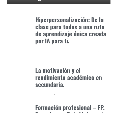
Formación
julio 23, 2025
Hiperpersonalización: De la
clase para todos a una ruta
de aprendizaje única creada
por IA para ti.
Educación Secundaria y Bachillerato
Formación
abril 8, 2025
La motivación y el
rendimiento académico en
secundaria.
Formación
Formación Profesional - FP
marzo 3, 2025
Formación profesional – FP.