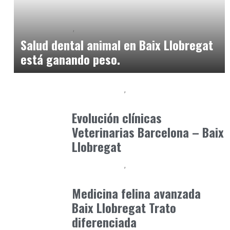
Baix Llobregat
Petparents
junio 9, 2026
Salud dental animal en Baix Llobregat
está ganando peso.
Baix Llobregat
Gestión y Negocio
julio 3, 2026
Evolución clínicas
Veterinarias Barcelona – Baix
Llobregat
Baix Llobregat
Clínica y Ciencia
junio 19, 2026
Medicina felina avanzada
Baix Llobregat Trato
diferenciada