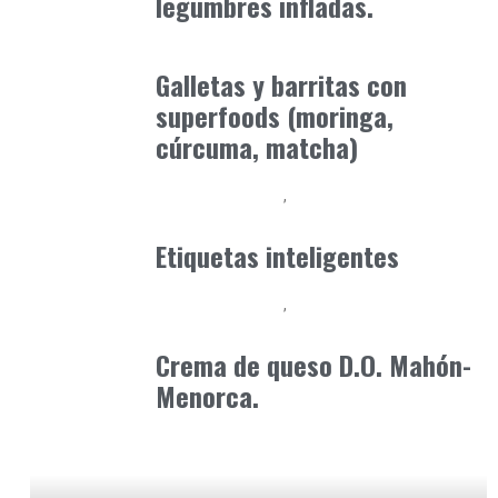
legumbres infladas.
Alimentaria2026
febrero 5, 2026
Galletas y barritas con
superfoods (moringa,
cúrcuma, matcha)
Alimentaria2026
Podcast Alimentación
enero 12, 2026
Etiquetas inteligentes
Alimentaria2026
Podcast Alimentación
enero 21, 2026
Crema de queso D.O. Mahón-
Menorca.