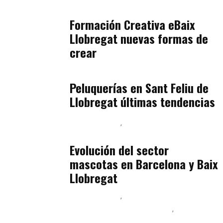
julio 17, 2026
Formación Creativa eBaix
Llobregat nuevas formas de
crear
Baix Llobregat
julio 16, 2026
Peluquerías en Sant Feliu de
Llobregat últimas tendencias
Baix Llobregat
Gestión y Negocio
julio 16, 2026
Evolución del sector
mascotas en Barcelona y Baix
Llobregat
Baix Llobregat
Ingeniería de Menú y Precios
Podcast Alimentación