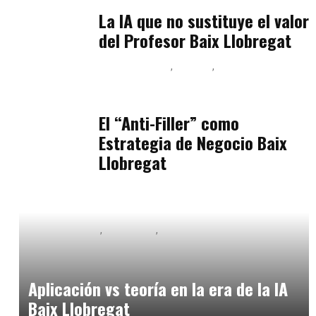
julio 11, 2026
La IA que no sustituye el valor
del Profesor Baix Llobregat
Baix Llobregat
Belleza
Podcast Estar Bien
julio 11, 2026
El “Anti-Filler” como
Estrategia de Negocio Baix
Llobregat
Baix Llobregat
Formación
Inteligencia Artificial y Humanismo
mayo 3, 2026
Aplicación vs teoría en la era de la IA
Baix Llobregat