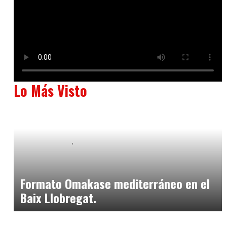
Lo Más Visto
Baix Llobregat
Neurogastronomía y Experiencia en Sala
julio 20, 2026
Formato Omakase mediterráneo en el
Baix Llobregat.