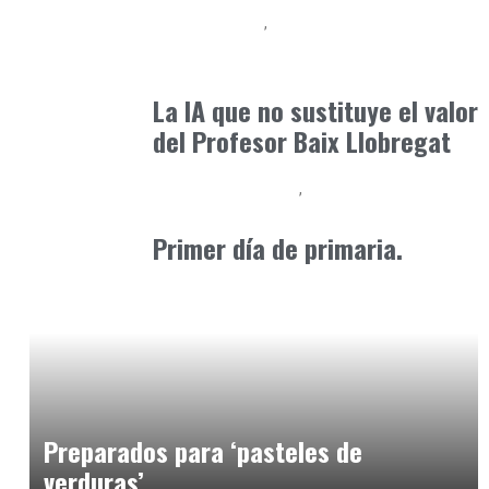
Baix Llobregat
Inteligencia Artificial y Humanismo
julio 11, 2026
La IA que no sustituye el valor
del Profesor Baix Llobregat
Educación Primaria
Formación
marzo 18, 2025
Primer día de primaria.
Alimentaria2026
enero 19, 2026
Preparados para ‘pasteles de
verduras’.