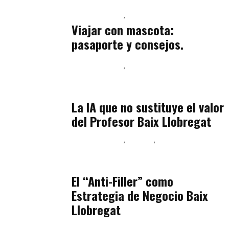
Baix Llobregat
Petparents
julio 13, 2026
Viajar con mascota:
pasaporte y consejos.
Baix Llobregat
Inteligencia Artificial y Humanismo
julio 11, 2026
La IA que no sustituye el valor
del Profesor Baix Llobregat
Baix Llobregat
Belleza
Podcast Estar Bien
julio 11, 2026
El “Anti-Filler” como
Estrategia de Negocio Baix
Llobregat