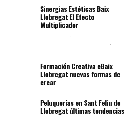
Baix Llobregat
julio 17, 2026
Sinergias Estéticas Baix
Llobregat El Efecto
Multiplicador
Baix Llobregat
Inteligencia Artificial y Humanismo
Orientación Vocacional y Nueva Economía
julio 17, 2026
Formación Creativa eBaix
Llobregat nuevas formas de
crear
Baix Llobregat
julio 16, 2026
Peluquerías en Sant Feliu de
Llobregat últimas tendencias
Baix Llobregat
Gestión y Negocio