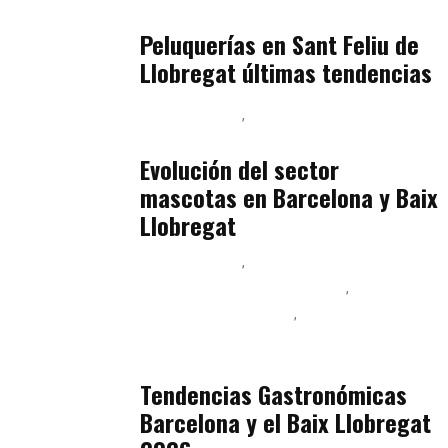
Baix Llobregat
julio 16, 2026
Peluquerías en Sant Feliu de
Llobregat últimas tendencias
Baix Llobregat
Gestión y Negocio
julio 16, 2026
Evolución del sector
mascotas en Barcelona y Baix
Llobregat
Baix Llobregat
Ingeniería de Menú y Precios
Podcast Alimentación
Sostenibilidad Real y Upcycling
julio 16, 2026
Tendencias Gastronómicas
Barcelona y el Baix Llobregat