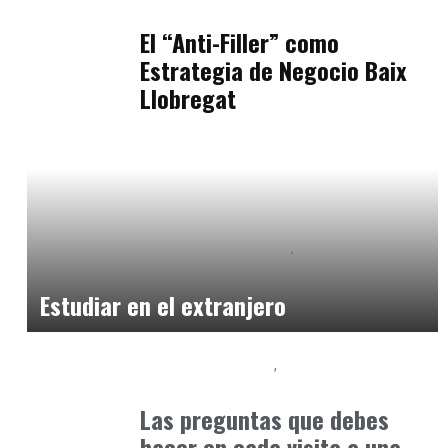
julio 11, 2026
El “Anti-Filler” como
Estrategia de Negocio Baix
Llobregat
Educación Secundaria y Bachillerato
Formación
marzo 31, 2026
Estudiar en el extranjero
Educación Primaria
Formación
abril 4, 2025
Las preguntas que debes
hacer en cada visita a una