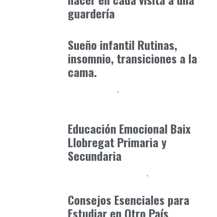
guardería
Consejos Padres
enero 30, 2026
Sueño infantil Rutinas,
insomnio, transiciones a la
cama.
Baix Llobregat
Neurodiversidad y Bienestar Emocional
julio 1, 2026
Educación Emocional Baix
Llobregat Primaria y
Secundaria
Educación Universitaria
Formación
marzo 5, 2025
Consejos Esenciales para
Estudiar en Otro País