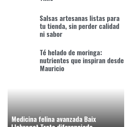
Alimentaria2026
enero 12, 2026
Salsas artesanas listas para
tu tienda, sin perder calidad
ni sabor
Alimentaria2026
enero 14, 2026
Té helado de moringa:
nutrientes que inspiran desde
Mauricio
Baix Llobregat
Clínica y Ciencia
junio 19, 2026
Medicina felina avanzada Baix
Llobregat Trato diferenciada