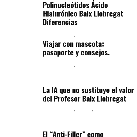
Polinucleótidos Ácido
Hialurónico Baix Llobregat
Diferencias
Baix Llobregat
Petparents
julio 13, 2026
Viajar con mascota:
pasaporte y consejos.
Baix Llobregat
Inteligencia Artificial y Humanismo
julio 11, 2026
La IA que no sustituye el valor
del Profesor Baix Llobregat
Baix Llobregat
Belleza
Podcast Estar Bien
julio 11, 2026
El “Anti-Filler” como