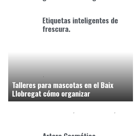
Alimentaria2026
febrero 20, 2026
Etiquetas inteligentes de
frescura.
Baix Llobregat
Gestión y Negocio
julio 21, 2026
Talleres para mascotas en el Baix
Llobregat cómo organizar
Baix Llobregat
Gestión y Negocio
Petparents
julio 10, 2026
Artero Cosmética