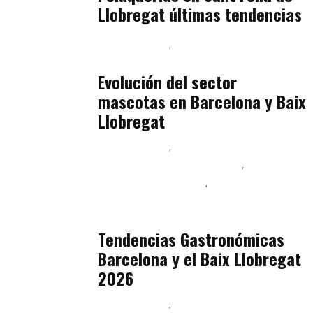
Llobregat últimas tendencias
Baix Llobregat
Gestión y Negocio
julio 16, 2026
Evolución del sector
mascotas en Barcelona y Baix
Llobregat
Baix Llobregat
Ingeniería de Menú y Precios
Podcast Alimentación
Sostenibilidad Real y Upcycling
julio 16, 2026
Tendencias Gastronómicas
Barcelona y el Baix Llobregat
2026
Baix Llobregat
Belleza
julio 14, 2026