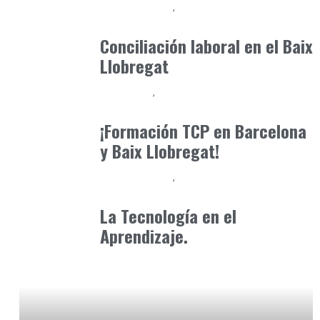
Baix Llobregat
Consejos Padres
mayo 5, 2026
Conciliación laboral en el Baix
Llobregat
Formación
Formación Profesional - FP
marzo 19, 2025
¡Formación TCP en Barcelona
y Baix Llobregat!
Baix Llobregat
Formación
octubre 10, 2024
La Tecnología en el
Aprendizaje.