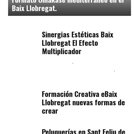
Baix Llobregat.
Baix Llobregat
julio 17, 2026
Sinergias Estéticas Baix
Llobregat El Efecto
Multiplicador
Baix Llobregat
Inteligencia Artificial y Humanismo
Orientación Vocacional y Nueva Economía
julio 17, 2026
Formación Creativa eBaix
Llobregat nuevas formas de
crear
Baix Llobregat
julio 16, 2026
Peluquerías en Sant Feliu de