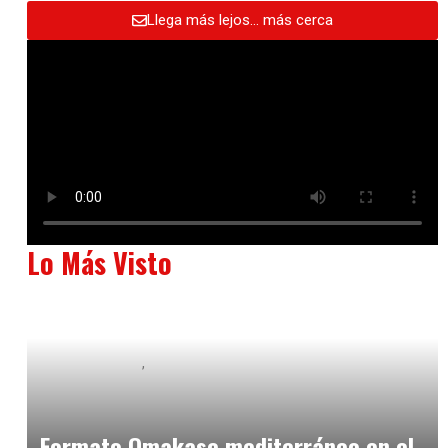
Llega más lejos… más cerca
Lo Más Visto
Baix Llobregat
Neurogastronomía y Experiencia en Sala
julio 20, 2026
Formato Omakase mediterráneo en el