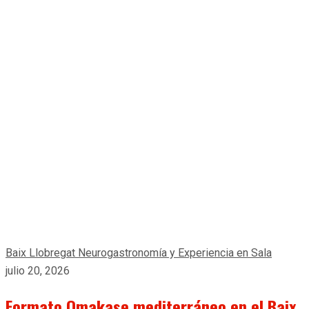
Baix Llobregat
Neurogastronomía y Experiencia en Sala
julio 20, 2026
Formato Omakase mediterráneo en el Baix