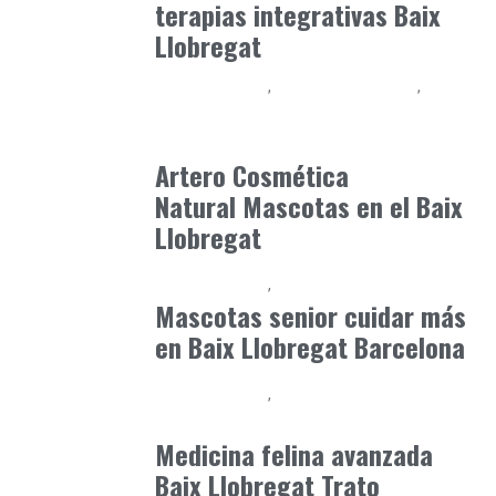
terapias integrativas Baix
Llobregat
Baix Llobregat
Gestión y Negocio
Petparents
julio 10, 2026
Artero Cosmética
Natural Mascotas en el Baix
Llobregat
Baix Llobregat
Petparents
junio 7, 2026
Mascotas senior cuidar más
en Baix Llobregat Barcelona
Baix Llobregat
Clínica y Ciencia
junio 19, 2026
Medicina felina avanzada
Baix Llobregat Trato