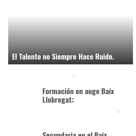
Formación
Neurodiversidad y Bienestar Emocional
enero 17, 2026
El Talento no Siempre Hace Ruido.
Baix Llobregat
Formación
diciembre 15, 2024
Formación en auge Baix
Llobregat:
Educación Secundaria y Bachillerato
Formación
abril 7, 2026
Secundaria en el Baix