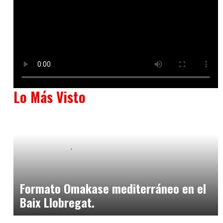
Lo Más Visto
Baix Llobregat
Neurogastronomía y Experiencia en Sala
julio 20, 2026
Formato Omakase mediterráneo en el
Baix Llobregat.