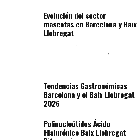
julio 16, 2026
Evolución del sector
mascotas en Barcelona y Baix
Llobregat
Baix Llobregat
Ingeniería de Menú y Precios
Podcast Alimentación
Sostenibilidad Real y Upcycling
julio 16, 2026
Tendencias Gastronómicas
Barcelona y el Baix Llobregat
2026
Baix Llobregat
Belleza
julio 14, 2026
Polinucleótidos Ácido
Hialurónico Baix Llobregat