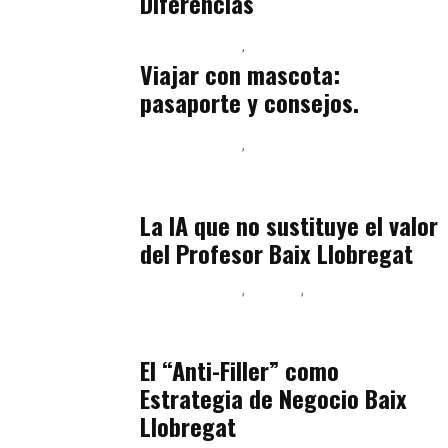
Diferencias
Baix Llobregat
Petparents
julio 13, 2026
Viajar con mascota:
pasaporte y consejos.
Baix Llobregat
Inteligencia Artificial y Humanismo
julio 11, 2026
La IA que no sustituye el valor
del Profesor Baix Llobregat
Baix Llobregat
Belleza
Podcast Estar Bien
julio 11, 2026
El “Anti-Filler” como
Estrategia de Negocio Baix
Llobregat