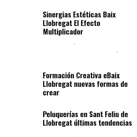
Baix Llobregat
julio 17, 2026
Sinergias Estéticas Baix
Llobregat El Efecto
Multiplicador
Baix Llobregat
Inteligencia Artificial y Humanismo
Orientación Vocacional y Nueva Economía
julio 17, 2026
Formación Creativa eBaix
Llobregat nuevas formas de
crear
Baix Llobregat
julio 16, 2026
Peluquerías en Sant Feliu de
Llobregat últimas tendencias
Baix Llobregat
Gestión y Negocio