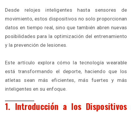
Desde relojes inteligentes hasta sensores de
movimiento, estos dispositivos no solo proporcionan
datos en tiempo real, sino que también abren nuevas
posibilidades para la optimización del entrenamiento
y la prevención de lesiones.
Este artículo explora cómo la tecnología wearable
está transformando el deporte, haciendo que los
atletas sean más eficientes, más fuertes y más
inteligentes en su enfoque.
1. Introducción a los Dispositivos
Wearables en el Deporte
Los wearables, dispositivos electrónicos que se