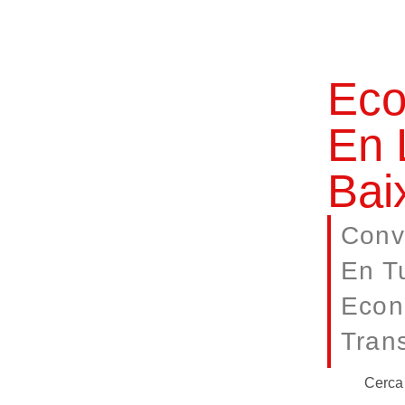
Eco
En 
Bai
Conv
En T
Econ
Trans
Cerca