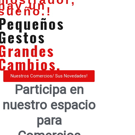
hay un
sueño.!
Pequeños
Gestos
Grandes
Cambios.
Nuestros Comercios/ Sus Novedades!
Participa en
nuestro espacio
para