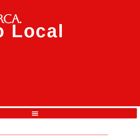
rca.
 Local