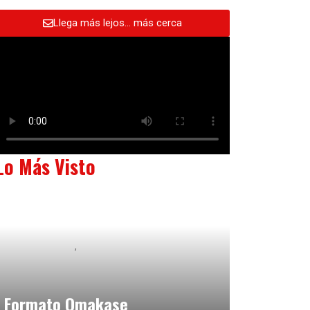
Llega más lejos… más cerca
Lo Más Visto
Baix Llobregat
Neurogastronomía y Experiencia en Sala
julio 20, 2026
Formato Omakase