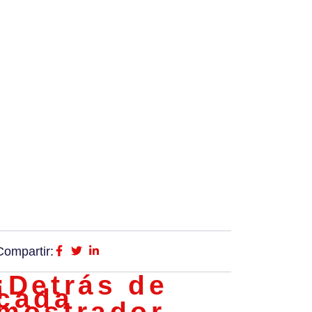
Compartir:
¡Detrás de
cada
mostrador,