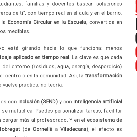
tudiantes, familias y docentes buscan soluciones
ca de ti”, con tiempo real en el aula y en el barrio.
s la
Economía Circular en la Escuela
, convertida en
dos medibles.
ivo está girando hacia lo que funciona: menos
izaje aplicado en tiempo real
. La clave es que cada
del entorno (residuos, agua, energía, desperdicio)
el centro o en la comunidad. Así, la
transformación
 vuelve práctica, no teoría.
tos con
inclusión (SEND)
y con
inteligencia artificial
o se multiplica. Puedes personalizar tareas, facilitar
in cargar más al profesorado. Y en el
ecosistema de
lobregat
(de
Cornellà
a
Viladecans
), el efecto es