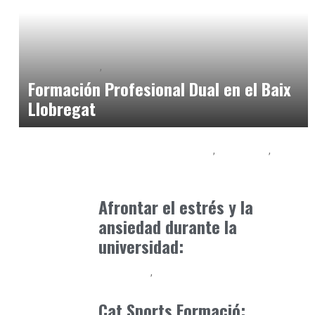
Baix Llobregat
Formación
octubre 21, 2024
Formación Profesional Dual en el Baix
Llobregat
Educación Universitaria
Formación
Formación Profesional - FP
abril 8, 2025
Afrontar el estrés y la
ansiedad durante la
universidad:
Formación
Formación Profesional - FP
marzo 15, 2025
Cat Sports Formació: