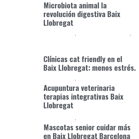
Microbiota animal la
revolución digestiva Baix
Llobregat
Baix Llobregat
Observatorio Veterinario
Petparents
junio 3, 2026
Clínicas cat friendly en el
Baix Llobregat: menos estrés.
Baix Llobregat
Petparents
junio 16, 2026
Acupuntura veterinaria
terapias integrativas Baix
Llobregat
Baix Llobregat
Petparents
junio 7, 2026
Mascotas senior cuidar más
en Baix Llobregat Barcelona