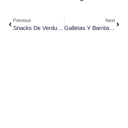
Previous
Next
Snacks De Verduras Deshidratadas Premium
Galletas Y Barritas Con Superfoods (moringa, Cúrcuma, Matcha)