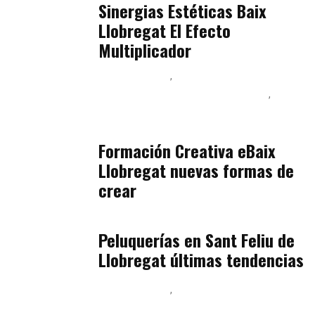
Sinergias Estéticas Baix
Llobregat El Efecto
Multiplicador
Baix Llobregat
Inteligencia Artificial y Humanismo
Orientación Vocacional y Nueva Economía
julio 17, 2026
Formación Creativa eBaix
Llobregat nuevas formas de
crear
Baix Llobregat
julio 16, 2026
Peluquerías en Sant Feliu de
Llobregat últimas tendencias
Baix Llobregat
Gestión y Negocio
julio 16, 2026