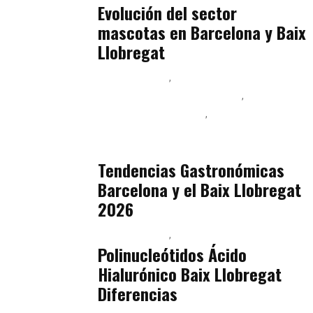
Evolución del sector
mascotas en Barcelona y Baix
Llobregat
Baix Llobregat
Ingeniería de Menú y Precios
Podcast Alimentación
Sostenibilidad Real y Upcycling
julio 16, 2026
Tendencias Gastronómicas
Barcelona y el Baix Llobregat
2026
Baix Llobregat
Belleza
julio 14, 2026
Polinucleótidos Ácido
Hialurónico Baix Llobregat
Diferencias