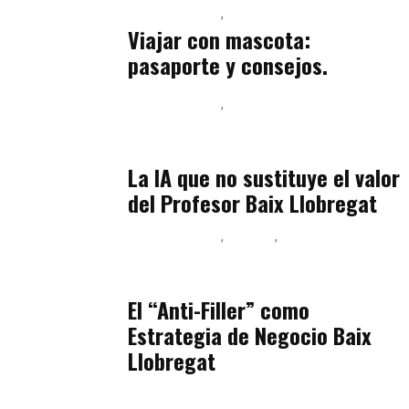
Baix Llobregat
Petparents
julio 13, 2026
Viajar con mascota:
pasaporte y consejos.
Baix Llobregat
Inteligencia Artificial y Humanismo
julio 11, 2026
La IA que no sustituye el valor
del Profesor Baix Llobregat
Baix Llobregat
Belleza
Podcast Estar Bien
julio 11, 2026
El “Anti-Filler” como
Estrategia de Negocio Baix
Llobregat