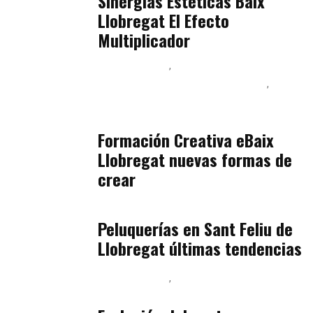
Sinergias Estéticas Baix
Llobregat El Efecto
Multiplicador
Baix Llobregat
Inteligencia Artificial y Humanismo
Orientación Vocacional y Nueva Economía
julio 17, 2026
Formación Creativa eBaix
Llobregat nuevas formas de
crear
Baix Llobregat
julio 16, 2026
Peluquerías en Sant Feliu de
Llobregat últimas tendencias
Baix Llobregat
Gestión y Negocio
julio 16, 2026