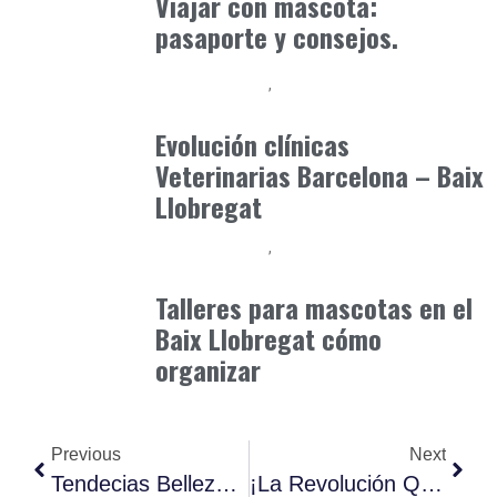
Viajar con mascota:
pasaporte y consejos.
Baix Llobregat
Gestión y Negocio
julio 3, 2026
Evolución clínicas
Veterinarias Barcelona – Baix
Llobregat
Baix Llobregat
Gestión y Negocio
julio 21, 2026
Talleres para mascotas en el
Baix Llobregat cómo
organizar
Previous
Next
Tendecias Belleza Primavera Verano 2025.
¡La Revolución Quesera Ha Llegado! Bombones Rellenos Queso