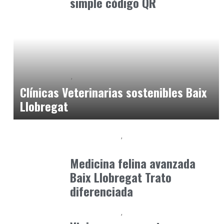
simple código QR
Baix Llobregat
Gestión y Negocio
junio 25, 2026
Clínicas Veterinarias sostenibles Baix
Llobregat
Baix Llobregat
Clínica y Ciencia
junio 19, 2026
Medicina felina avanzada
Baix Llobregat Trato
diferenciada
Baix Llobregat
Petparents
julio 13, 2026