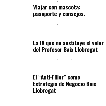
Baix Llobregat
Petparents
julio 13, 2026
Viajar con mascota:
pasaporte y consejos.
Baix Llobregat
Inteligencia Artificial y Humanismo
julio 11, 2026
La IA que no sustituye el valor
del Profesor Baix Llobregat
Baix Llobregat
Belleza
Podcast Estar Bien
julio 11, 2026
El “Anti-Filler” como
Estrategia de Negocio Baix
Llobregat