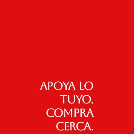
Apoya lo
tuyo.
Compra
cerca.