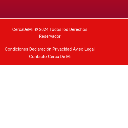
CercaDeMi.
© 2024 Todos los Derechos
Reservador
Condiciones
Declaración Privacidad
Aviso Legal
Contacto
Cerca De Mi