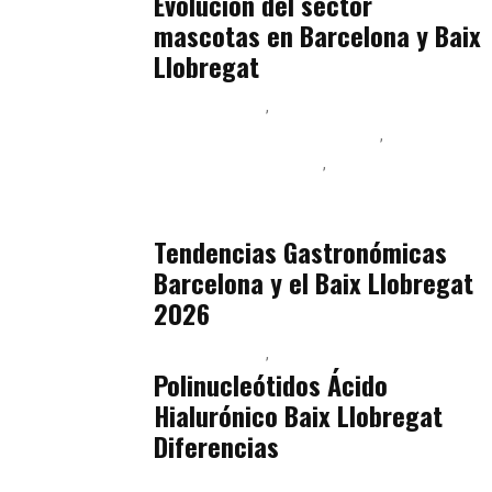
Evolución del sector
mascotas en Barcelona y Baix
Llobregat
Baix Llobregat
Ingeniería de Menú y Precios
Podcast Alimentación
Sostenibilidad Real y Upcycling
julio 16, 2026
Tendencias Gastronómicas
Barcelona y el Baix Llobregat
2026
Baix Llobregat
Belleza
julio 14, 2026
Polinucleótidos Ácido
Hialurónico Baix Llobregat
Diferencias