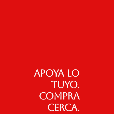
Apoya lo
tuyo.
Compra
cerca.