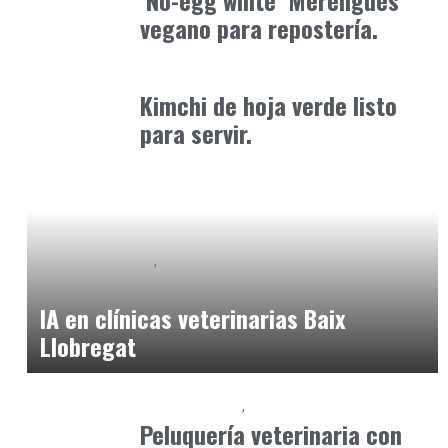
‘No-egg white’ Merengues
vegano para repostería.
Alimentaria2026
febrero 1, 2026
Kimchi de hoja verde listo
para servir.
Clínica y Ciencia
Observatorio Veterinario
mayo 31, 2026
IA en clínicas veterinarias Baix
Llobregat
Baix Llobregat
Petparents
junio 5, 2026
Peluquería veterinaria con