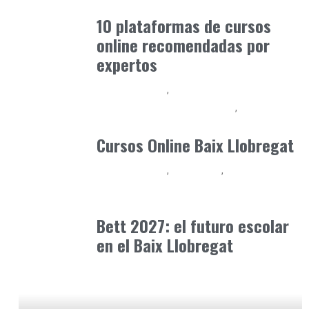
octubre 27, 2025
10 plataformas de cursos
online recomendadas por
expertos
Baix Llobregat
Competencias para el Futuro
Formación
septiembre 14, 2024
Cursos Online Baix Llobregat
Baix Llobregat
Formación
Inteligencia Artificial y Humanismo
mayo 8, 2026
Bett 2027: el futuro escolar
en el Baix Llobregat