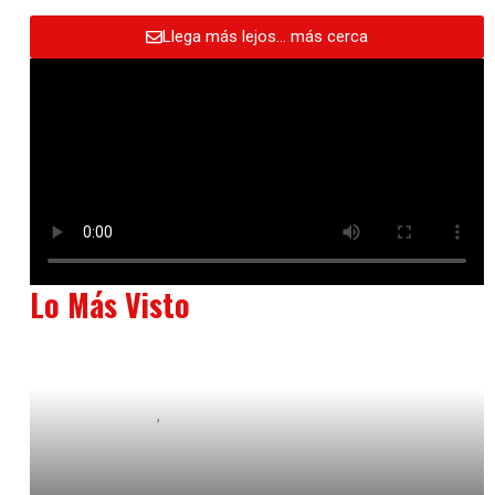
Llega más lejos… más cerca
Lo Más Visto
Baix Llobregat
Neurogastronomía y Experiencia en Sala
julio 20, 2026