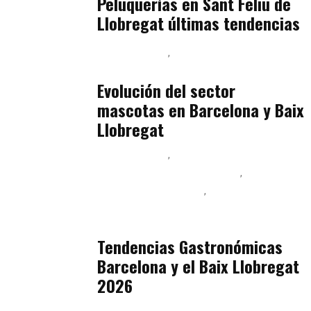
Peluquerías en Sant Feliu de
Llobregat últimas tendencias
Baix Llobregat
Gestión y Negocio
julio 16, 2026
Evolución del sector
mascotas en Barcelona y Baix
Llobregat
Baix Llobregat
Ingeniería de Menú y Precios
Podcast Alimentación
Sostenibilidad Real y Upcycling
julio 16, 2026
Tendencias Gastronómicas
Barcelona y el Baix Llobregat
2026
Baix Llobregat
Belleza