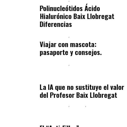
julio 14, 2026
Polinucleótidos Ácido
Hialurónico Baix Llobregat
Diferencias
Baix Llobregat
Petparents
julio 13, 2026
Viajar con mascota:
pasaporte y consejos.
Baix Llobregat
Inteligencia Artificial y Humanismo
julio 11, 2026
La IA que no sustituye el valor
del Profesor Baix Llobregat
Baix Llobregat
Belleza
Podcast Estar Bien
julio 11, 2026