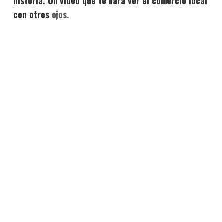
historia. Un video que te hará ver el comercio local
con otros
ojos.