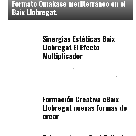
Formato Omakase mediterráneo en el
Baix Llobregat.
Baix Llobregat
julio 17, 2026
Sinergias Estéticas Baix
Llobregat El Efecto
Multiplicador
Baix Llobregat
Inteligencia Artificial y Humanismo
Orientación Vocacional y Nueva Economía
julio 17, 2026
Formación Creativa eBaix
Llobregat nuevas formas de
crear
Baix Llobregat
julio 16, 2026