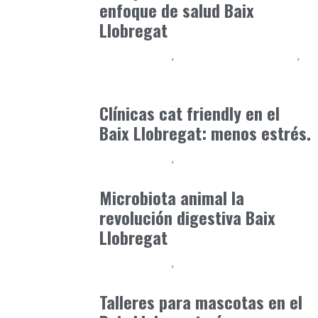
enfoque de salud Baix
Llobregat
Baix Llobregat
Observatorio Veterinario
Petparents
junio 3, 2026
Clínicas cat friendly en el
Baix Llobregat: menos estrés.
Baix Llobregat
Clínica y Ciencia
junio 12, 2026
Microbiota animal la
revolución digestiva Baix
Llobregat
Baix Llobregat
Gestión y Negocio
julio 21, 2026
Talleres para mascotas en el