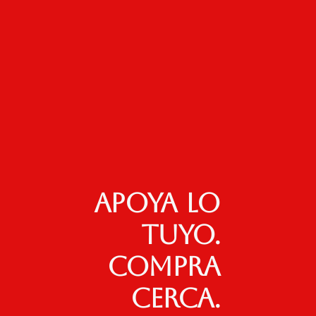
Apoya lo
tuyo.
Compra
cerca.