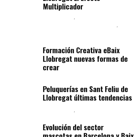
Multiplicador
Baix Llobregat
Inteligencia Artificial y Humanismo
Orientación Vocacional y Nueva Economía
julio 17, 2026
Formación Creativa eBaix
Llobregat nuevas formas de
crear
Baix Llobregat
julio 16, 2026
Peluquerías en Sant Feliu de
Llobregat últimas tendencias
Baix Llobregat
Gestión y Negocio
julio 16, 2026
Evolución del sector
mascotas en Barcelona y Baix