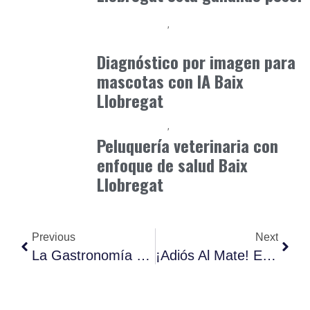
Baix Llobregat
Clínica y Ciencia
julio 1, 2026
Diagnóstico por imagen para
mascotas con IA Baix
Llobregat
Baix Llobregat
Petparents
junio 5, 2026
Peluquería veterinaria con
enfoque de salud Baix
Llobregat
Previous
Next
La Gastronomía Experiencial Tus Sentidos Al Límite.
¡Adiós Al Mate! El Acabado “Satinado” Conquista Las Pasarelas De 2025.