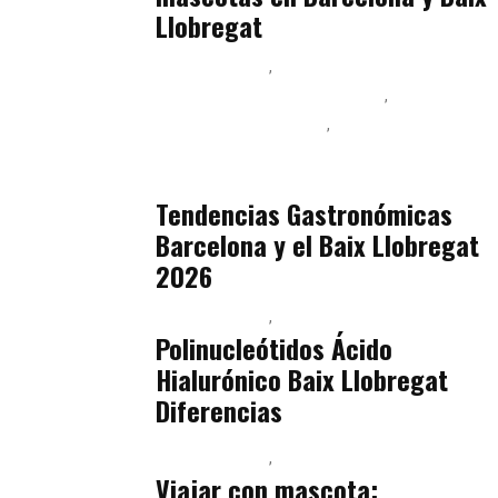
Llobregat
Baix Llobregat
Ingeniería de Menú y Precios
Podcast Alimentación
Sostenibilidad Real y Upcycling
julio 16, 2026
Tendencias Gastronómicas
Barcelona y el Baix Llobregat
2026
Baix Llobregat
Belleza
julio 14, 2026
Polinucleótidos Ácido
Hialurónico Baix Llobregat
Diferencias
Baix Llobregat
Petparents
julio 13, 2026
Viajar con mascota: