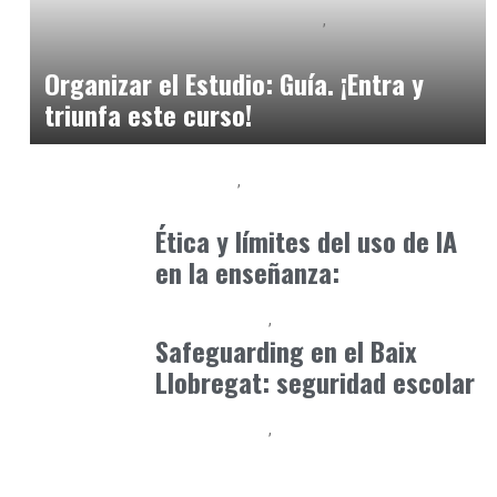
Educación Secundaria y Bachillerato
Formación
agosto 2, 2025
Organizar el Estudio: Guía. ¡Entra y
triunfa este curso!
Formación
Orientación Academica
abril 18, 2025
Ética y límites del uso de IA
en la enseñanza:
Baix Llobregat
Formación
mayo 11, 2026
Safeguarding en el Baix
Llobregat: seguridad escolar
Baix Llobregat
Competencias para el Futuro
junio 19, 2026