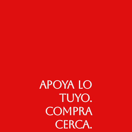
Apoya lo
tuyo.
Compra
cerca.