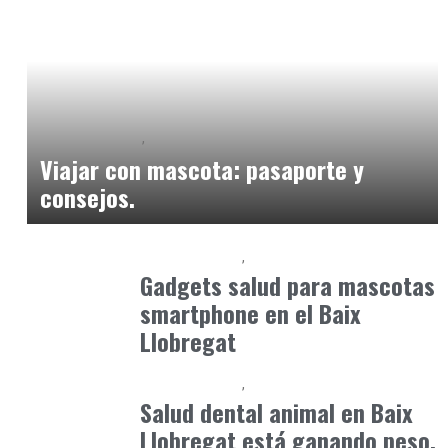
Baix Llobregat
Petparents
julio 13, 2026
Viajar con mascota: pasaporte y
consejos.
Baix Llobregat
Petparents
julio 4, 2026
Gadgets salud para mascotas
smartphone en el Baix
Llobregat
Baix Llobregat
Petparents
junio 9, 2026
Salud dental animal en Baix
Llobregat está ganando peso.