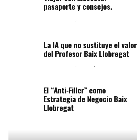
pasaporte y consejos.
Baix Llobregat
Inteligencia Artificial y Humanismo
julio 11, 2026
La IA que no sustituye el valor
del Profesor Baix Llobregat
Baix Llobregat
Belleza
Podcast Estar Bien
julio 11, 2026
El “Anti-Filler” como
Estrategia de Negocio Baix
Llobregat