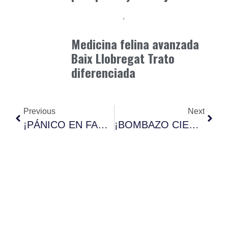
Baix Llobregat
Clínica y Ciencia
junio 19, 2026
Medicina felina avanzada
Baix Llobregat Trato
diferenciada
Previous
Next
¡PÁNICO EN FARMACIAS! Los Nuevos Suplementos Personalizados Hacen Obsoletos A Los Productos Dietéticos Tradicionales
¡BOMBAZO CIENTÍFICO! La Agricultura Vertical Crea Superalimentos Con 500% Más Nutrientes Que Los Tradicionales