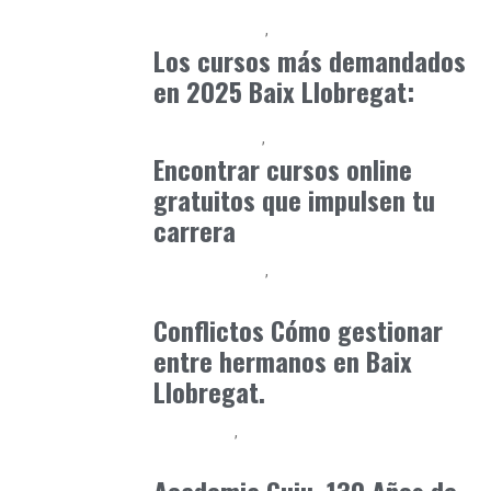
Baix Llobregat
Formación
enero 1, 2025
Los cursos más demandados
en 2025 Baix Llobregat:
Cursos Online
Formación
abril 30, 2025
Encontrar cursos online
gratuitos que impulsen tu
carrera
Baix Llobregat
Consejos Padres
mayo 4, 2026
Conflictos Cómo gestionar
entre hermanos en Baix
Llobregat.
Formación
Orientación Academica
marzo 14, 2025