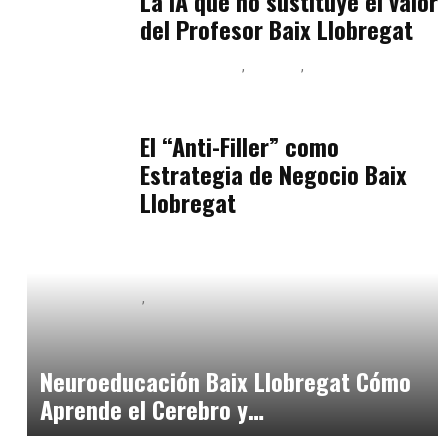
La IA que no sustituye el valor
del Profesor Baix Llobregat
Baix Llobregat
Belleza
Podcast Estar Bien
julio 11, 2026
El “Anti-Filler” como
Estrategia de Negocio Baix
Llobregat
Baix Llobregat
Neurodiversidad y Bienestar Emocional
julio 6, 2026
Neuroeducación Baix Llobregat Cómo
Aprende el Cerebro y…