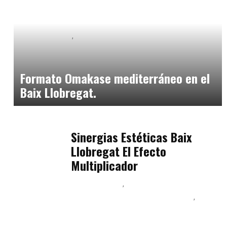
Baix Llobregat
Neurogastronomía y Experiencia en Sala
julio 20, 2026
Formato Omakase mediterráneo en el
Baix Llobregat.
Baix Llobregat
julio 17, 2026
Sinergias Estéticas Baix
Llobregat El Efecto
Multiplicador
Baix Llobregat
Inteligencia Artificial y Humanismo
Orientación Vocacional y Nueva Economía
julio 17, 2026