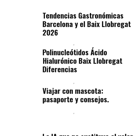
julio 16, 2026
Tendencias Gastronómicas
Barcelona y el Baix Llobregat
2026
Baix Llobregat
Belleza
julio 14, 2026
Polinucleótidos Ácido
Hialurónico Baix Llobregat
Diferencias
Baix Llobregat
Petparents
julio 13, 2026
Viajar con mascota:
pasaporte y consejos.
Baix Llobregat
Inteligencia Artificial y Humanismo
julio 11, 2026