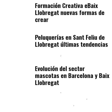
Formación Creativa eBaix
Llobregat nuevas formas de
crear
Baix Llobregat
julio 16, 2026
Peluquerías en Sant Feliu de
Llobregat últimas tendencias
Baix Llobregat
Gestión y Negocio
julio 16, 2026
Evolución del sector
mascotas en Barcelona y Baix
Llobregat
Baix Llobregat
Ingeniería de Menú y Precios
Podcast Alimentación
Sostenibilidad Real y Upcycling