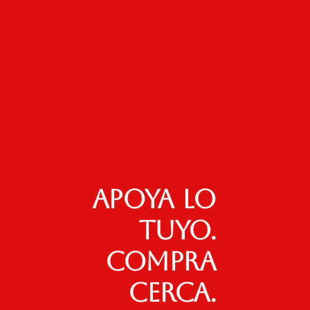
Apoya lo
tuyo.
Compra
cerca.