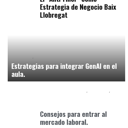
Estrategia de Negocio Baix
Llobregat
Formación
Orientación Academica
marzo 31, 2025
Estrategias para integrar GenAI en el
aula.
Educación Universitaria
Formación
Formación Profesional - FP
junio 25, 2025
Consejos para entrar al
mercado laboral.