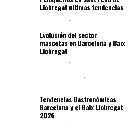
Llobregat últimas tendencias
Baix Llobregat
Gestión y Negocio
julio 16, 2026
Evolución del sector
mascotas en Barcelona y Baix
Llobregat
Baix Llobregat
Ingeniería de Menú y Precios
Podcast Alimentación
Sostenibilidad Real y Upcycling
julio 16, 2026
Tendencias Gastronómicas
Barcelona y el Baix Llobregat
2026
Baix Llobregat
Belleza
julio 14, 2026