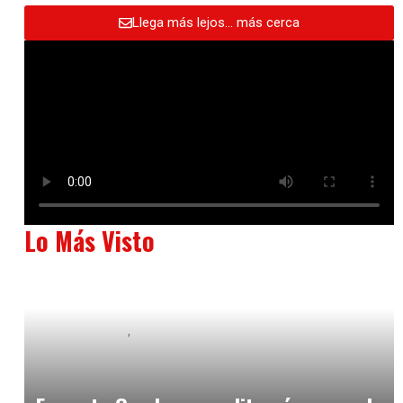
Llega más lejos… más cerca
Lo Más Visto
Baix Llobregat
Neurogastronomía y Experiencia en Sala
julio 20, 2026