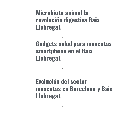
junio 12, 2026
Microbiota animal la
revolución digestiva Baix
Llobregat
Baix Llobregat
Petparents
julio 4, 2026
Gadgets salud para mascotas
smartphone en el Baix
Llobregat
Baix Llobregat
Gestión y Negocio
julio 16, 2026
Evolución del sector
mascotas en Barcelona y Baix
Llobregat
Baix Llobregat
Observatorio Veterinario
Petparents