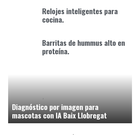
Alimentaria2026
febrero 20, 2026
Relojes inteligentes para
cocina.
Alimentaria2026
enero 19, 2026
Barritas de hummus alto en
proteína.
Baix Llobregat
Clínica y Ciencia
julio 1, 2026
Diagnóstico por imagen para
mascotas con IA Baix Llobregat
Baix Llobregat
Clínica y Ciencia