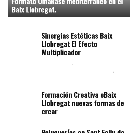
Formato Omakase mediterráneo en el
Baix Llobregat.
Baix Llobregat
julio 17, 2026
Sinergias Estéticas Baix
Llobregat El Efecto
Multiplicador
Baix Llobregat
Inteligencia Artificial y Humanismo
Orientación Vocacional y Nueva Economía
julio 17, 2026
Formación Creativa eBaix
Llobregat nuevas formas de
crear
Baix Llobregat
julio 16, 2026
Peluquerías en Sant Feliu de