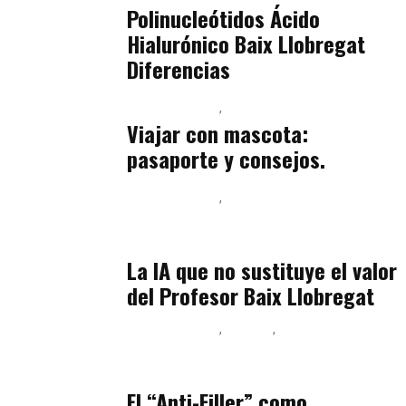
Polinucleótidos Ácido
Hialurónico Baix Llobregat
Diferencias
Baix Llobregat
Petparents
julio 13, 2026
Viajar con mascota:
pasaporte y consejos.
Baix Llobregat
Inteligencia Artificial y Humanismo
julio 11, 2026
La IA que no sustituye el valor
del Profesor Baix Llobregat
Baix Llobregat
Belleza
Podcast Estar Bien
julio 11, 2026
El “Anti-Filler” como