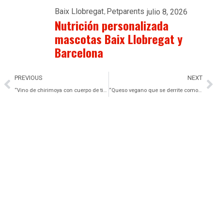
Baix Llobregat
Petparents
julio 8, 2026
Nutrición personalizada
mascotas Baix Llobregat y
Barcelona
PREVIOUS
NEXT
“Vino de chirimoya con cuerpo de tinto: frutas no tradicionales fermen
“Queso vegano que se derrite como el cheddar: gracias a microbiomas