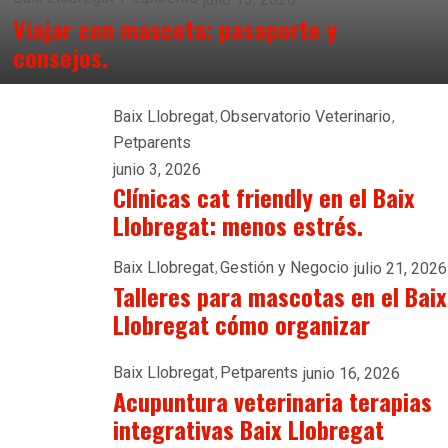
Viajar con mascota: pasaporte y
consejos.
Baix Llobregat
Observatorio Veterinario
Petparents
junio 3, 2026
Clínicas cat friendly en el Baix
Llobregat: menos estrés.
Baix Llobregat
Gestión y Negocio
julio 21, 2026
Talleres para mascotas en el Baix
Llobregat cómo organizar
Baix Llobregat
Petparents
junio 16, 2026
Acupuntura veterinaria terapias
integrativas Baix Llobregat