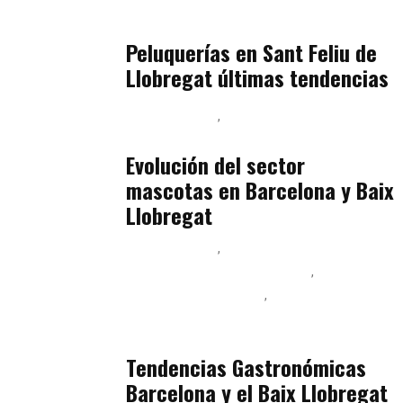
Baix Llobregat
julio 16, 2026
Peluquerías en Sant Feliu de
Llobregat últimas tendencias
Baix Llobregat
Gestión y Negocio
julio 16, 2026
Evolución del sector
mascotas en Barcelona y Baix
Llobregat
Baix Llobregat
Ingeniería de Menú y Precios
Podcast Alimentación
Sostenibilidad Real y Upcycling
julio 16, 2026
Tendencias Gastronómicas
Barcelona y el Baix Llobregat