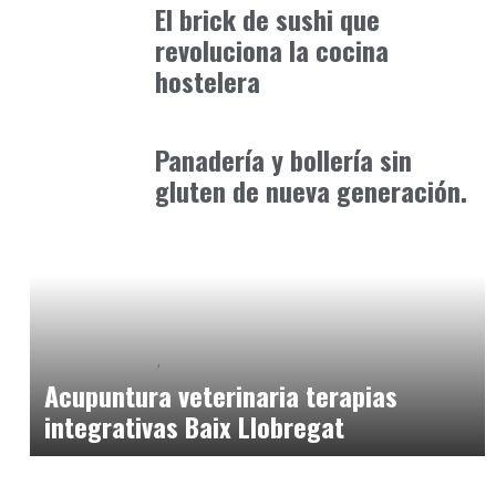
El brick de sushi que
revoluciona la cocina
hostelera
Alimentaria2026
febrero 5, 2026
Panadería y bollería sin
gluten de nueva generación.
Baix Llobregat
Petparents
junio 16, 2026
Acupuntura veterinaria terapias
integrativas Baix Llobregat
Baix Llobregat
Gestión y Negocio