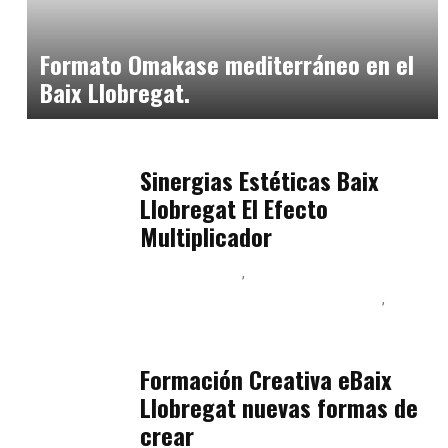
Neurogastronomía y Experiencia en Sala
julio 20, 2026
Formato Omakase mediterráneo en el
Baix Llobregat.
Baix Llobregat
julio 17, 2026
Sinergias Estéticas Baix
Llobregat El Efecto
Multiplicador
Baix Llobregat
Inteligencia Artificial y Humanismo
Orientación Vocacional y Nueva Economía
julio 17, 2026
Formación Creativa eBaix
Llobregat nuevas formas de
crear