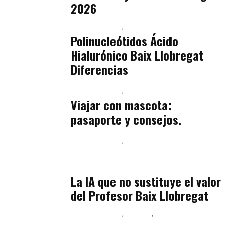
2026
Baix Llobregat
Belleza
julio 14, 2026
Polinucleótidos Ácido
Hialurónico Baix Llobregat
Diferencias
Baix Llobregat
Petparents
julio 13, 2026
Viajar con mascota:
pasaporte y consejos.
Baix Llobregat
Inteligencia Artificial y Humanismo
julio 11, 2026
La IA que no sustituye el valor
del Profesor Baix Llobregat
Baix Llobregat
Belleza