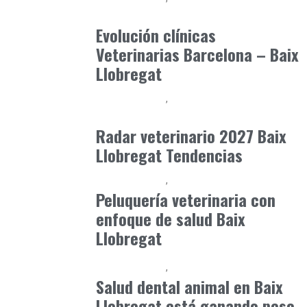
julio 3, 2026
Evolución clínicas
Veterinarias Barcelona – Baix
Llobregat
Baix Llobregat
Gestión y Negocio
junio 29, 2026
Radar veterinario 2027 Baix
Llobregat Tendencias
Baix Llobregat
Petparents
junio 5, 2026
Peluquería veterinaria con
enfoque de salud Baix
Llobregat
Baix Llobregat
Petparents
junio 9, 2026
Salud dental animal en Baix
Llobregat está ganando peso.