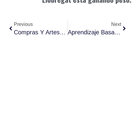
Previous
Next
Compras Y Artesanía Local: Lo Mejor Del Baix Llobregat
Aprendizaje Basado En Retos: De Resolver Problemas Del Libro A Solucionar Crisis Reales Del Mundo.