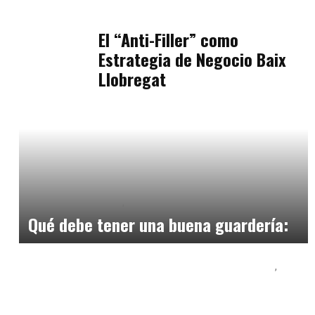
Podcast Estar Bien
julio 11, 2026
El “Anti-Filler” como
Estrategia de Negocio Baix
Llobregat
Educación Primaria
Formación
mayo 30, 2025
Qué debe tener una buena guardería:
Educación Secundaria y Bachillerato
Formación
marzo 31, 2026