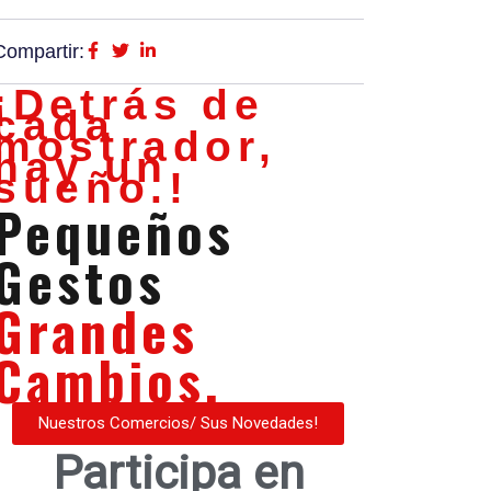
Compartir:
¡Detrás de
cada
mostrador,
hay un
sueño.!
Pequeños
Gestos
Grandes
Cambios.
Nuestros Comercios/ Sus Novedades!
Participa en