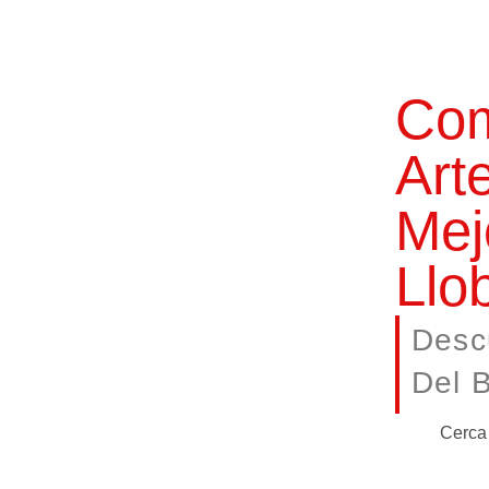
Com
Art
Mej
Llo
Desc
Del B
Cerca