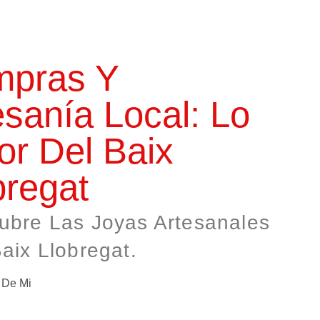
pras Y
esanía Local: Lo
or Del Baix
bregat
ubre Las Joyas Artesanales
aix Llobregat.
 De Mi