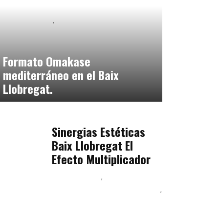
Baix Llobregat
Neurogastronomía y Experiencia en Sala
julio 20, 2026
Formato Omakase
mediterráneo en el Baix
Llobregat.
Baix Llobregat
julio 17, 2026
Sinergias Estéticas
Baix Llobregat El
Efecto Multiplicador
Baix Llobregat
Inteligencia Artificial y
Humanismo
Orientación Vocacional y Nueva