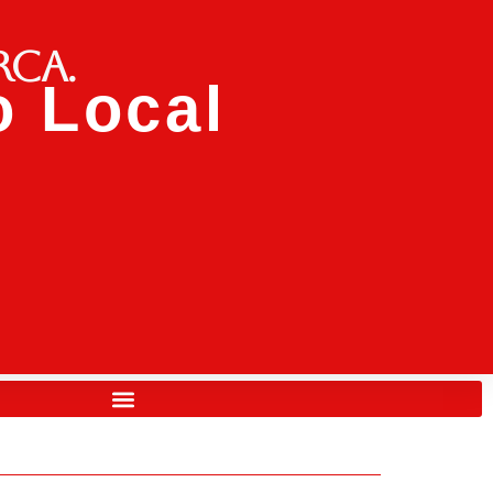
rca.
 Local