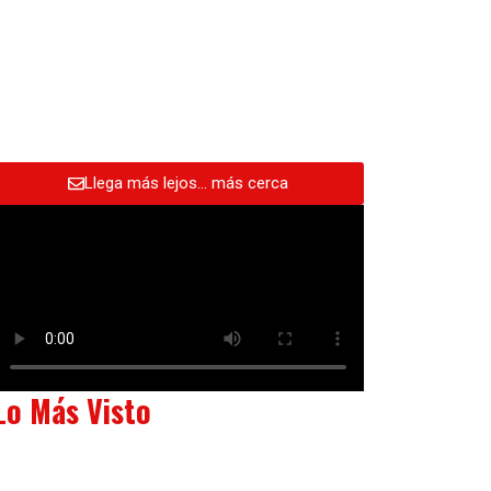
Llega más lejos… más cerca
Lo Más Visto