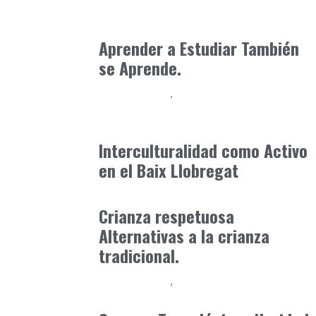
Neurodiversidad y Bienestar Emocional
enero 17, 2026
Aprender a Estudiar También
se Aprende.
Baix Llobregat
Convivencia, Diversidad y Entorno Local
junio 9, 2026
Interculturalidad como Activo
en el Baix Llobregat
Formación
noviembre 9, 2025
Crianza respetuosa
Alternativas a la crianza
tradicional.
Baix Llobregat
Formación
noviembre 29, 2024