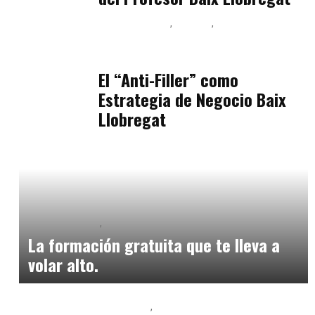
Baix Llobregat
Belleza
Podcast Estar Bien
julio 11, 2026
El “Anti-Filler” como
Estrategia de Negocio Baix
Llobregat
Baix Llobregat
Formación
noviembre 29, 2024
La formación gratuita que te lleva a
volar alto.
Formación