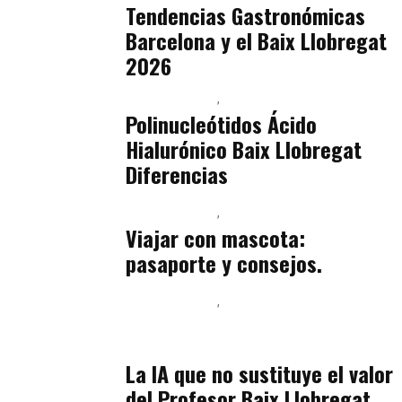
Tendencias Gastronómicas
Barcelona y el Baix Llobregat
2026
Baix Llobregat
Belleza
julio 14, 2026
Polinucleótidos Ácido
Hialurónico Baix Llobregat
Diferencias
Baix Llobregat
Petparents
julio 13, 2026
Viajar con mascota:
pasaporte y consejos.
Baix Llobregat
Inteligencia Artificial y Humanismo
julio 11, 2026
La IA que no sustituye el valor
del Profesor Baix Llobregat