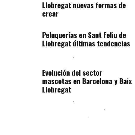
Llobregat nuevas formas de
crear
Baix Llobregat
julio 16, 2026
Peluquerías en Sant Feliu de
Llobregat últimas tendencias
Baix Llobregat
Gestión y Negocio
julio 16, 2026
Evolución del sector
mascotas en Barcelona y Baix
Llobregat
Baix Llobregat
Ingeniería de Menú y Precios
Podcast Alimentación
Sostenibilidad Real y Upcycling
julio 16, 2026