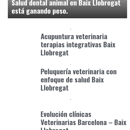
Salud dental animal en Baix Llobregat
está ganando peso.
Baix Llobregat
Petparents
junio 16, 2026
Acupuntura veterinaria
terapias integrativas Baix
Llobregat
Baix Llobregat
Petparents
junio 5, 2026
Peluquería veterinaria con
enfoque de salud Baix
Llobregat
Baix Llobregat
Gestión y Negocio
julio 3, 2026
Evolución clínicas
Veterinarias Barcelona – Baix