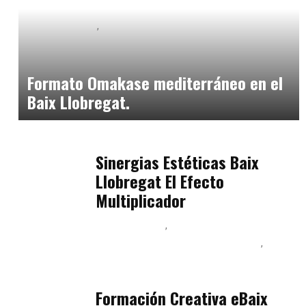
Baix Llobregat
Neurogastronomía y Experiencia en Sala
julio 20, 2026
Formato Omakase mediterráneo en el
Baix Llobregat.
Baix Llobregat
julio 17, 2026
Sinergias Estéticas Baix
Llobregat El Efecto
Multiplicador
Baix Llobregat
Inteligencia Artificial y Humanismo
Orientación Vocacional y Nueva Economía
julio 17, 2026
Formación Creativa eBaix