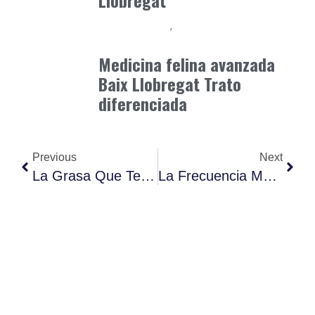
Llobregat
Baix Llobregat
Clínica y Ciencia
junio 19, 2026
Medicina felina avanzada
Baix Llobregat Trato
diferenciada
Previous
Next
La Grasa Que Te Ayuda A Perder Grasa
La Frecuencia Musical Secreta Que Reduce El Cortisol.