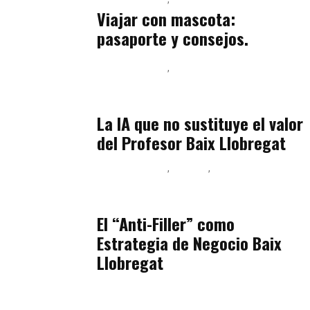
Viajar con mascota:
pasaporte y consejos.
Baix Llobregat
Inteligencia Artificial y Humanismo
julio 11, 2026
La IA que no sustituye el valor
del Profesor Baix Llobregat
Baix Llobregat
Belleza
Podcast Estar Bien
julio 11, 2026
El “Anti-Filler” como
Estrategia de Negocio Baix
Llobregat