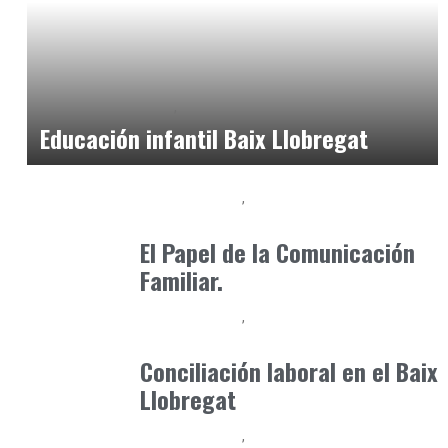
Educación Primaria
Formación
abril 4, 2026
Educación infantil Baix Llobregat
Baix Llobregat
Formación
octubre 10, 2024
El Papel de la Comunicación
Familiar.
Baix Llobregat
Consejos Padres
mayo 5, 2026
Conciliación laboral en el Baix
Llobregat
Baix Llobregat
Formación