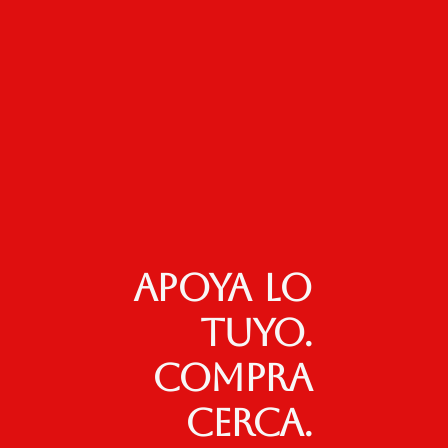
Apoya lo
tuyo.
Compra
cerca.