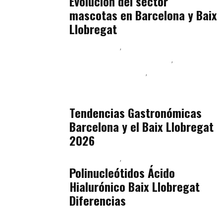
Evolución del sector
mascotas en Barcelona y Baix
Llobregat
Baix Llobregat
Ingeniería de Menú y Precios
Podcast Alimentación
Sostenibilidad Real y Upcycling
julio 16, 2026
Tendencias Gastronómicas
Barcelona y el Baix Llobregat
2026
Baix Llobregat
Belleza
julio 14, 2026
Polinucleótidos Ácido
Hialurónico Baix Llobregat
Diferencias
Baix Llobregat
Petparents
julio 13, 2026