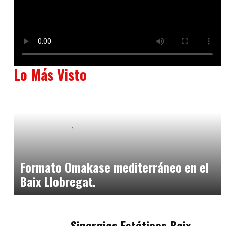
Lo Más Visto
Baix Llobregat
Neurogastronomía y Experiencia en Sala
julio 20, 2026
Formato Omakase mediterráneo en el
Baix Llobregat.
Baix Llobregat
julio 17, 2026
Sinergias Estéticas Baix