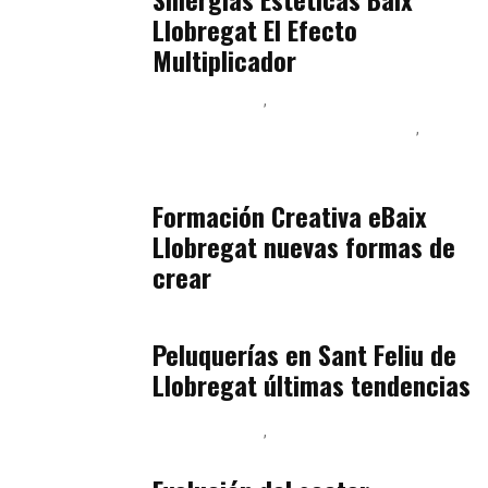
Llobregat El Efecto
Multiplicador
Baix Llobregat
Inteligencia Artificial y Humanismo
Orientación Vocacional y Nueva Economía
julio 17, 2026
Formación Creativa eBaix
Llobregat nuevas formas de
crear
Baix Llobregat
julio 16, 2026
Peluquerías en Sant Feliu de
Llobregat últimas tendencias
Baix Llobregat
Gestión y Negocio
julio 16, 2026