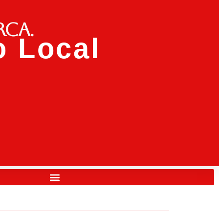
rca.
 Local