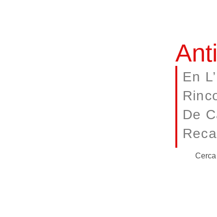
Ant
En L’
Rinc
De C
Reca
Cerca