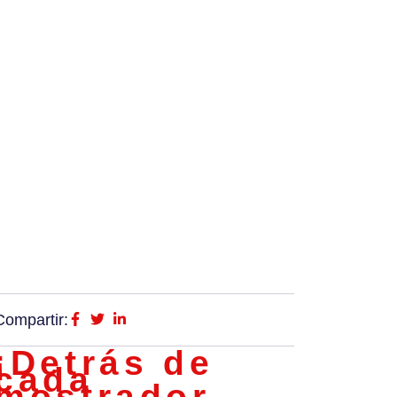
Compartir:
¡Detrás de
cada
mostrador,