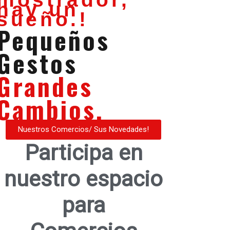
hay un
sueño.!
Pequeños
Gestos
Grandes
Cambios.
Nuestros Comercios/ Sus Novedades!
Participa en
nuestro espacio
para