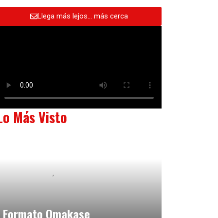
Llega más lejos… más cerca
Lo Más Visto
Baix Llobregat
Neurogastronomía y Experiencia en Sala
julio 20, 2026
Formato Omakase