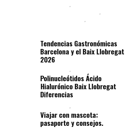
Baix Llobregat
Ingeniería de Menú y Precios
Podcast Alimentación
Sostenibilidad Real y Upcycling
julio 16, 2026
Tendencias Gastronómicas
Barcelona y el Baix Llobregat
2026
Baix Llobregat
Belleza
julio 14, 2026
Polinucleótidos Ácido
Hialurónico Baix Llobregat
Diferencias
Baix Llobregat
Petparents
julio 13, 2026
Viajar con mascota:
pasaporte y consejos.