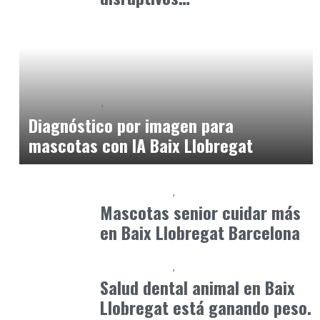
Baix Llobregat
Clínica y Ciencia
julio 1, 2026
Diagnóstico por imagen para
mascotas con IA Baix Llobregat
Baix Llobregat
Petparents
junio 7, 2026
Mascotas senior cuidar más
en Baix Llobregat Barcelona
Baix Llobregat
Petparents
junio 9, 2026
Salud dental animal en Baix
Llobregat está ganando peso.