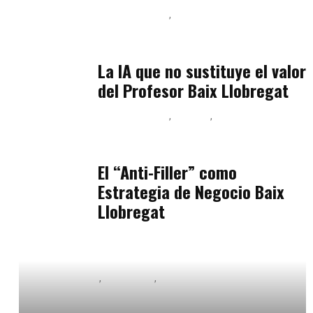
Baix Llobregat
Inteligencia Artificial y Humanismo
julio 11, 2026
La IA que no sustituye el valor
del Profesor Baix Llobregat
Baix Llobregat
Belleza
Podcast Estar Bien
julio 11, 2026
El “Anti-Filler” como
Estrategia de Negocio Baix
Llobregat
Baix Llobregat
Formación
Orientación Vocacional y Nueva Economía