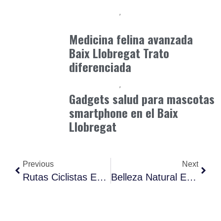
Baix Llobregat
Clínica y Ciencia
junio 19, 2026
Medicina felina avanzada
Baix Llobregat Trato
diferenciada
Baix Llobregat
Petparents
julio 4, 2026
Gadgets salud para mascotas
smartphone en el Baix
Llobregat
Previous
Next
Rutas Ciclistas En Pallejà: Explora El Baix Llobregat En Bicicleta
Belleza Natural En Santa Coloma De Cervelló: