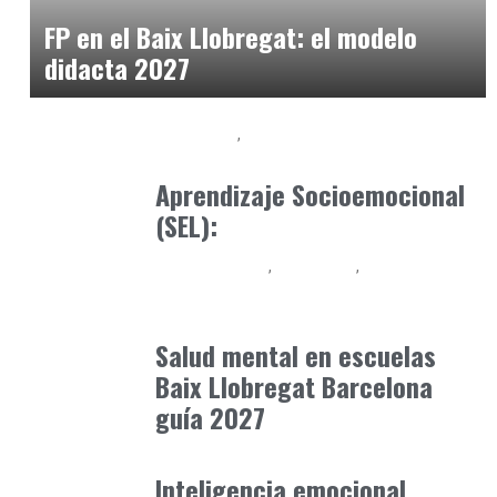
mayo 5, 2026
FP en el Baix Llobregat: el modelo
didacta 2027
Formación
Orientación Academica
marzo 24, 2025
Aprendizaje Socioemocional
(SEL):
Baix Llobregat
Formación
Neurodiversidad y Bienestar Emocional
mayo 6, 2026
Salud mental en escuelas
Baix Llobregat Barcelona
guía 2027
Formación
octubre 31, 2025
Inteligencia emocional