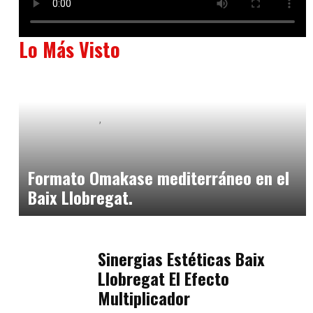
Lo Más Visto
Baix Llobregat
Neurogastronomía y Experiencia en Sala
julio 20, 2026
Formato Omakase mediterráneo en el
Baix Llobregat.
Baix Llobregat
julio 17, 2026
Sinergias Estéticas Baix
Llobregat El Efecto
Multiplicador