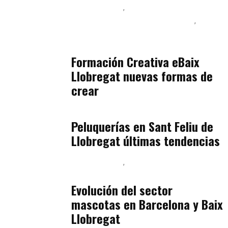
Baix Llobregat
Inteligencia Artificial y Humanismo
Orientación Vocacional y Nueva Economía
julio 17, 2026
Formación Creativa eBaix
Llobregat nuevas formas de
crear
Baix Llobregat
julio 16, 2026
Peluquerías en Sant Feliu de
Llobregat últimas tendencias
Baix Llobregat
Gestión y Negocio
julio 16, 2026
Evolución del sector
mascotas en Barcelona y Baix
Llobregat