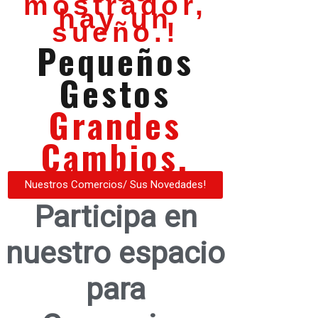
mostrador,
hay un
sueño.!
Pequeños
Gestos
Grandes
Cambios.
Nuestros Comercios/ Sus Novedades!
Participa en
nuestro espacio
para