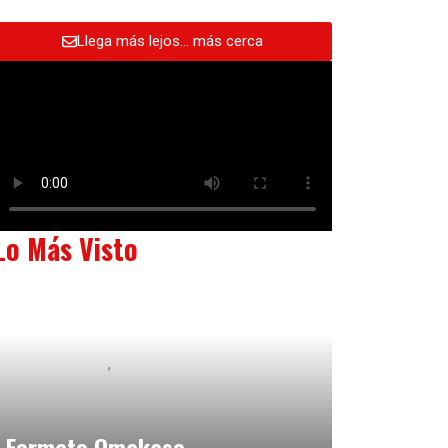
Llega más lejos… más cerca
Lo Más Visto
Baix Llobregat
Neurogastronomía y Experiencia en Sala
julio 20, 2026
Formato Omakase