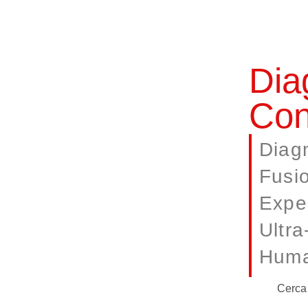
Dia
Con
Diagn
Fusi
Expe
Ultra
Huma
Cerca