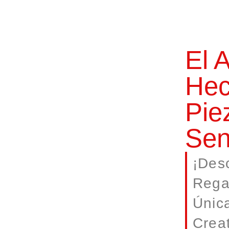
El 
Hec
Pie
Sen
¡Des
Rega
Únic
Creat