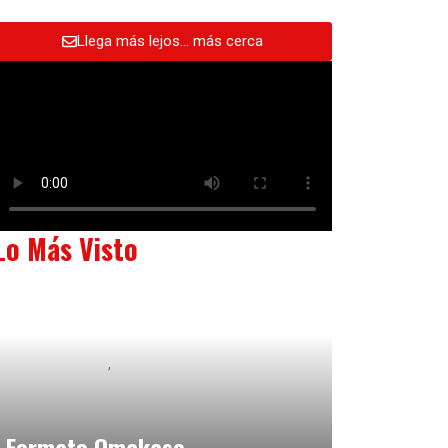
Llega más lejos… más cerca
Lo Más Visto
Baix Llobregat
Neurogastronomía y Experiencia en Sala
julio 20, 2026
Formato Omakase