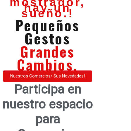
mostrador,
hay un
sueño.!
Pequeños
Gestos
Grandes
Cambios.
Nuestros Comercios/ Sus Novedades!
Participa en
nuestro espacio
para