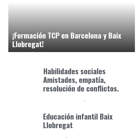
Formación
Formación Profesional - FP
marzo 19, 2025
¡Formación TCP en Barcelona y Baix
Llobregat!
Formación
octubre 31, 2025
Habilidades sociales
Amistades, empatía,
resolución de conflictos.
Educación Primaria
Formación
abril 4, 2026
Educación infantil Baix
Llobregat
Formación
Orientación Academica