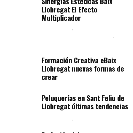
Sinergias Estéticas Baix
Llobregat El Efecto
Multiplicador
Baix Llobregat
Inteligencia Artificial y Humanismo
Orientación Vocacional y Nueva Economía
julio 17, 2026
Formación Creativa eBaix
Llobregat nuevas formas de
crear
Baix Llobregat
julio 16, 2026
Peluquerías en Sant Feliu de
Llobregat últimas tendencias
Baix Llobregat
Gestión y Negocio
julio 16, 2026