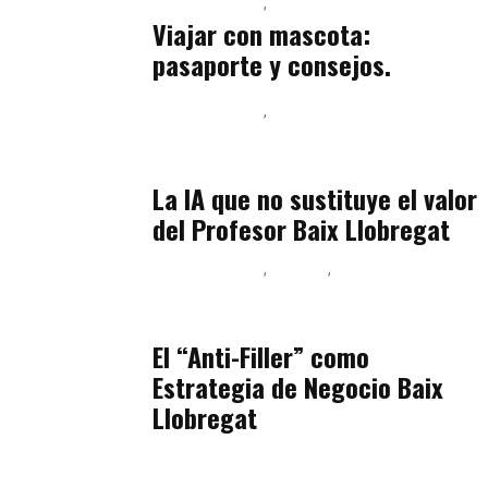
Baix Llobregat
Petparents
julio 13, 2026
Viajar con mascota:
pasaporte y consejos.
Baix Llobregat
Inteligencia Artificial y Humanismo
julio 11, 2026
La IA que no sustituye el valor
del Profesor Baix Llobregat
Baix Llobregat
Belleza
Podcast Estar Bien
julio 11, 2026
El “Anti-Filler” como
Estrategia de Negocio Baix
Llobregat