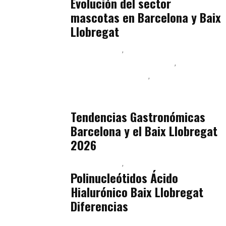
Evolución del sector
mascotas en Barcelona y Baix
Llobregat
Baix Llobregat
Ingeniería de Menú y Precios
Podcast Alimentación
Sostenibilidad Real y Upcycling
julio 16, 2026
Tendencias Gastronómicas
Barcelona y el Baix Llobregat
2026
Baix Llobregat
Belleza
julio 14, 2026
Polinucleótidos Ácido
Hialurónico Baix Llobregat
Diferencias