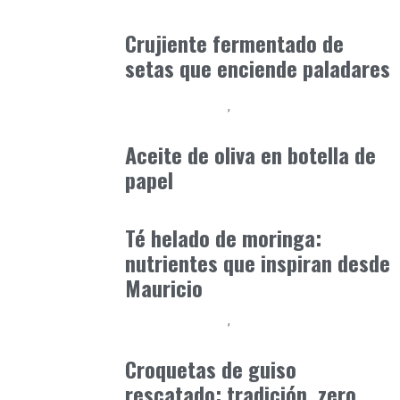
Alimentaria2026
febrero 4, 2026
Crujiente fermentado de
setas que enciende paladares
Alimentaria2026
Podcast Alimentación
enero 13, 2026
Aceite de oliva en botella de
papel
Alimentaria2026
enero 14, 2026
Té helado de moringa:
nutrientes que inspiran desde
Mauricio
Alimentaria2026
Podcast Alimentación
febrero 15, 2026
Croquetas de guiso
rescatado: tradición, zero