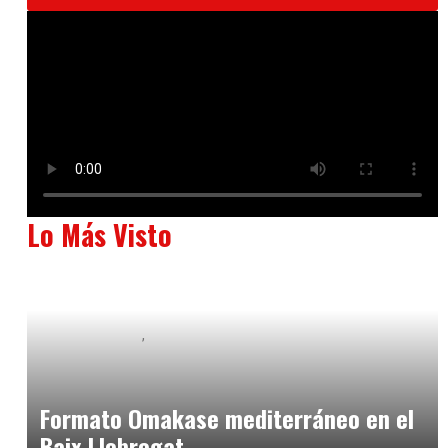
Lo Más Visto
Baix Llobregat
Neurogastronomía y Experiencia en Sala
julio 20, 2026
Formato Omakase mediterráneo en el
Baix Llobregat.