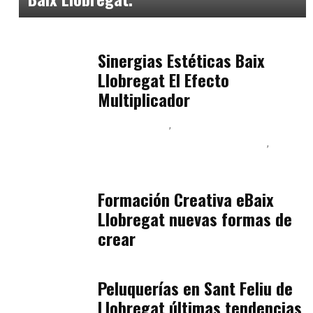
Baix Llobregat
julio 17, 2026
Sinergias Estéticas Baix
Llobregat El Efecto
Multiplicador
Baix Llobregat
Inteligencia Artificial y Humanismo
Orientación Vocacional y Nueva Economía
julio 17, 2026
Formación Creativa eBaix
Llobregat nuevas formas de
crear
Baix Llobregat
julio 16, 2026
Peluquerías en Sant Feliu de
Llobregat últimas tendencias