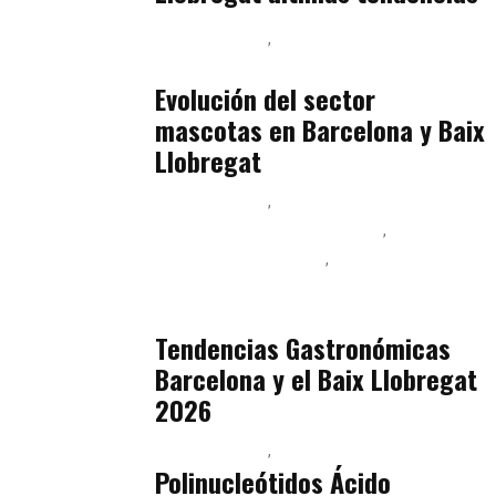
Baix Llobregat
Gestión y Negocio
julio 16, 2026
Evolución del sector
mascotas en Barcelona y Baix
Llobregat
Baix Llobregat
Ingeniería de Menú y Precios
Podcast Alimentación
Sostenibilidad Real y Upcycling
julio 16, 2026
Tendencias Gastronómicas
Barcelona y el Baix Llobregat
2026
Baix Llobregat
Belleza
julio 14, 2026
Polinucleótidos Ácido