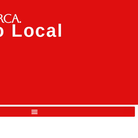
rca.
 Local