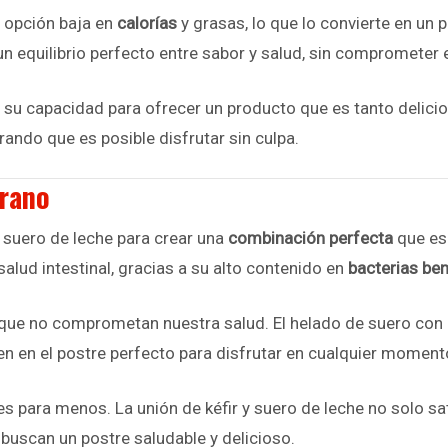
a opción baja en
calorías
y grasas, lo que lo convierte en un 
n equilibrio perfecto entre sabor y salud, sin comprometer e
n su capacidad para ofrecer un producto que es tanto delic
ndo que es posible disfrutar sin culpa.
erano
l suero de leche para crear una
combinación perfecta
que es 
alud intestinal, gracias a su alto contenido en
bacterias be
ue no comprometan nuestra salud. El helado de suero con ké
en en el postre perfecto para disfrutar en cualquier momento
 para menos. La unión de kéfir y suero de leche no solo sat
 buscan un postre saludable y delicioso.