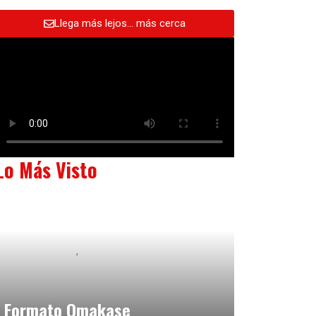
Llega más lejos… más cerca
Lo Más Visto
Baix Llobregat
Neurogastronomía y Experiencia en Sala
julio 20, 2026
Formato Omakase