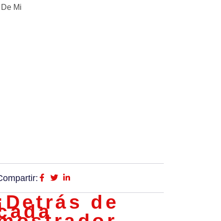
 De Mi
Compartir:
¡Detrás de
cada
mostrador,