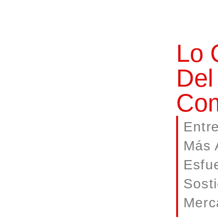
Lo 
Del
Com
Entr
Más A
Esfu
Sost
Merc