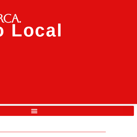
rca.
 Local