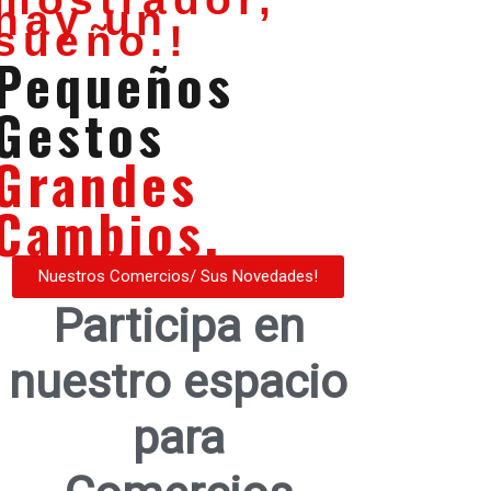
hay un
sueño.!
Pequeños
Gestos
Grandes
Cambios.
Nuestros Comercios/ Sus Novedades!
Participa en
nuestro espacio
para