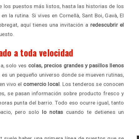
 los puestos más listos, hasta las historias de los
n la rutina. Si vives en Cornellà, Sant Boi, Gavà, El
obregat, aquí tienes una invitación a
redescubrir el
uesto.
ado a toda velocidad
a, solo ves
colas, precios grandes y pasillos llenos
o es un pequeño universo donde se mueven rutinas,
en vivo el
comercio local
. Los tenderos se conocen
tes, se pasan información sobre producto fresco y
horas punta del barrio. Todo eso ocurre igual, tanto
pacio, pero solo
lo notas
cuando te detienes un
t suele haber una primera línea de puestos que se