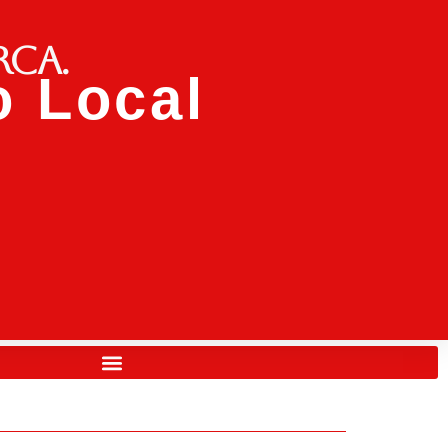
rca.
 Local