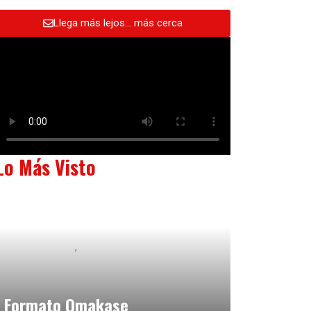
Llega más lejos… más cerca
Lo Más Visto
Baix Llobregat
Neurogastronomía y Experiencia en Sala
julio 20, 2026
Formato Omakase