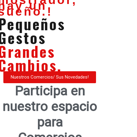
hay un
sueño.!
Pequeños
Gestos
Grandes
Cambios.
Nuestros Comercios/ Sus Novedades!
Participa en
nuestro espacio
para