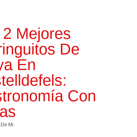
 2 Mejores
ringuitos De
ya En
telldefels:
tronomía Con
tas
 De Mi