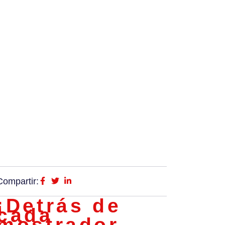
Compartir:
¡Detrás de
cada
mostrador,