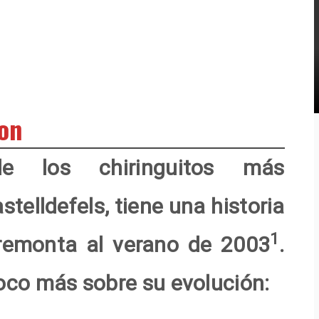
Ron
e los chiringuitos más
telldefels, tiene una historia
1
remonta al verano de 2003
.
oco más sobre su evolución: