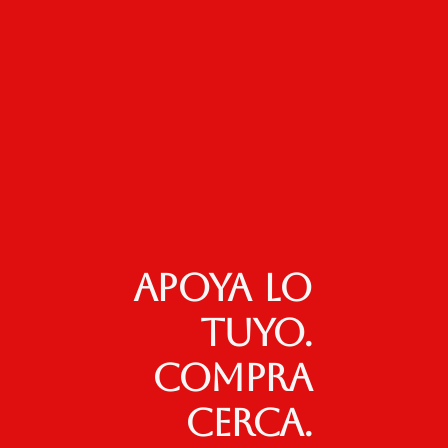
Apoya lo
tuyo.
Compra
cerca.