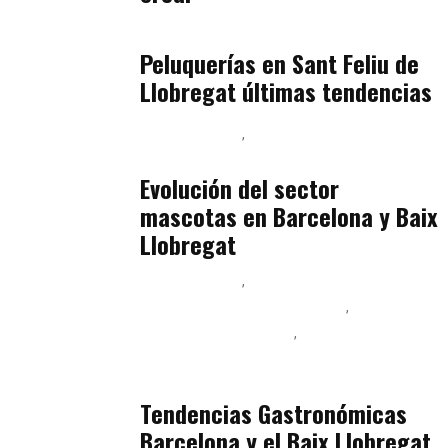
Baix Llobregat
julio 16, 2026
Peluquerías en Sant Feliu de
Llobregat últimas tendencias
Baix Llobregat
Gestión y Negocio
julio 16, 2026
Evolución del sector
mascotas en Barcelona y Baix
Llobregat
Baix Llobregat
Ingeniería de Menú y Precios
Podcast Alimentación
Sostenibilidad Real y Upcycling
julio 16, 2026
Tendencias Gastronómicas
Barcelona y el Baix Llobregat