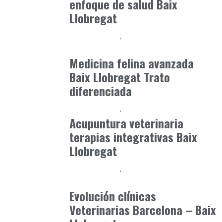
enfoque de salud Baix
Llobregat
Baix Llobregat
Clínica y Ciencia
junio 19, 2026
Medicina felina avanzada
Baix Llobregat Trato
diferenciada
Baix Llobregat
Petparents
junio 16, 2026
Acupuntura veterinaria
terapias integrativas Baix
Llobregat
Baix Llobregat
Gestión y Negocio
julio 3, 2026
Evolución clínicas
Veterinarias Barcelona – Baix