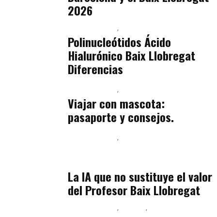
2026
Baix Llobregat
Belleza
julio 14, 2026
Polinucleótidos Ácido
Hialurónico Baix Llobregat
Diferencias
Baix Llobregat
Petparents
julio 13, 2026
Viajar con mascota:
pasaporte y consejos.
Baix Llobregat
Inteligencia Artificial y Humanismo
julio 11, 2026
La IA que no sustituye el valor
del Profesor Baix Llobregat
Baix Llobregat
Belleza