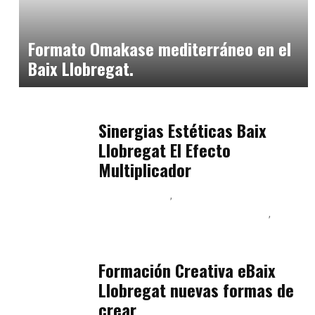
Neurogastronomía y Experiencia en Sala
julio 20, 2026
Formato Omakase mediterráneo en el
Baix Llobregat.
Baix Llobregat
julio 17, 2026
Sinergias Estéticas Baix
Llobregat El Efecto
Multiplicador
Baix Llobregat
Inteligencia Artificial y Humanismo
Orientación Vocacional y Nueva Economía
julio 17, 2026
Formación Creativa eBaix
Llobregat nuevas formas de
crear