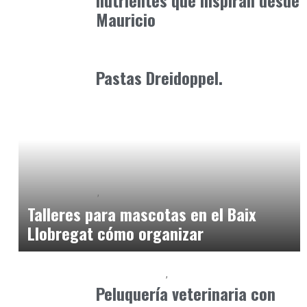
nutrientes que inspiran desde
Mauricio
Alimentaria2026
enero 22, 2026
Pastas Dreidoppel.
Baix Llobregat
Gestión y Negocio
julio 21, 2026
Talleres para mascotas en el Baix
Llobregat cómo organizar
Baix Llobregat
Petparents
junio 5, 2026
Peluquería veterinaria con