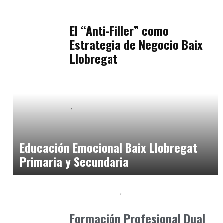
Podcast Estar Bien
julio 11, 2026
El “Anti-Filler” como
Estrategia de Negocio Baix
Llobregat
Baix Llobregat
Neurodiversidad y Bienestar Emocional
julio 1, 2026
Educación Emocional Baix Llobregat
Primaria y Secundaria
Baix Llobregat
Formación
octubre 21, 2024
Formación Profesional Dual