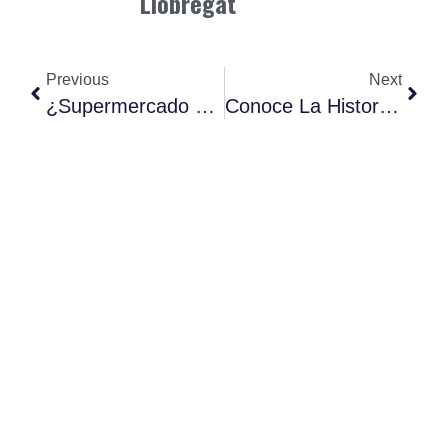
Llobregat
Previous
Next
¿Supermercado O Mercado? La Comparativa Que Te Sorprenderá
Conoce La Historia Real De Tu Compra.