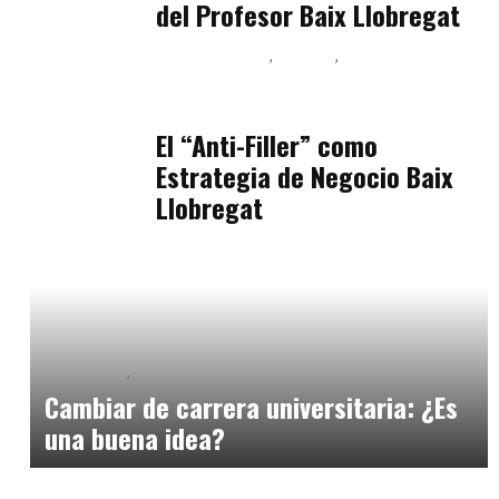
del Profesor Baix Llobregat
Baix Llobregat
Belleza
Podcast Estar Bien
julio 11, 2026
El “Anti-Filler” como
Estrategia de Negocio Baix
Llobregat
Formación
Orientación Academica
mayo 25, 2025
Cambiar de carrera universitaria: ¿Es
una buena idea?