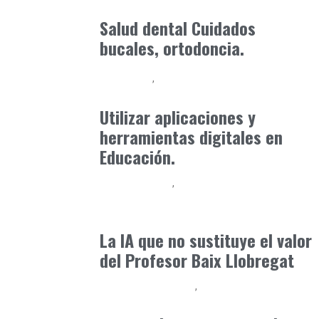
Consejos Padres
enero 30, 2026
Salud dental Cuidados
bucales, ortodoncia.
Formación
Orientación Academica
mayo 27, 2025
Utilizar aplicaciones y
herramientas digitales en
Educación.
Baix Llobregat
Inteligencia Artificial y Humanismo
julio 11, 2026
La IA que no sustituye el valor
del Profesor Baix Llobregat
Educación Primaria
Formación
abril 3, 2026