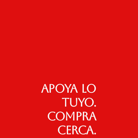
Apoya lo
tuyo.
Compra
cerca.