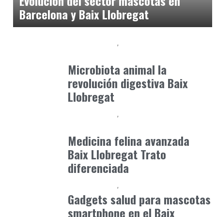
Evolución del sector mascotas en
Barcelona y Baix Llobregat
Baix Llobregat
Clínica y Ciencia
junio 12, 2026
Microbiota animal la
revolución digestiva Baix
Llobregat
Baix Llobregat
Clínica y Ciencia
junio 19, 2026
Medicina felina avanzada
Baix Llobregat Trato
diferenciada
Baix Llobregat
Petparents
julio 4, 2026
Gadgets salud para mascotas
smartphone en el Baix