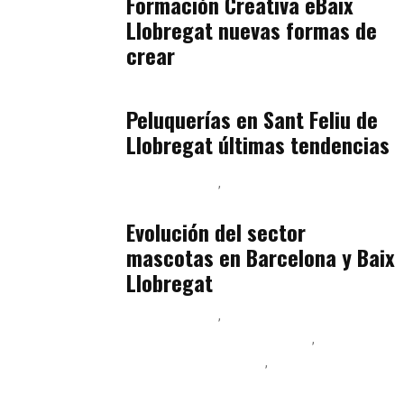
Formación Creativa eBaix
Llobregat nuevas formas de
crear
Baix Llobregat
julio 16, 2026
Peluquerías en Sant Feliu de
Llobregat últimas tendencias
Baix Llobregat
Gestión y Negocio
julio 16, 2026
Evolución del sector
mascotas en Barcelona y Baix
Llobregat
Baix Llobregat
Ingeniería de Menú y Precios
Podcast Alimentación
Sostenibilidad Real y Upcycling