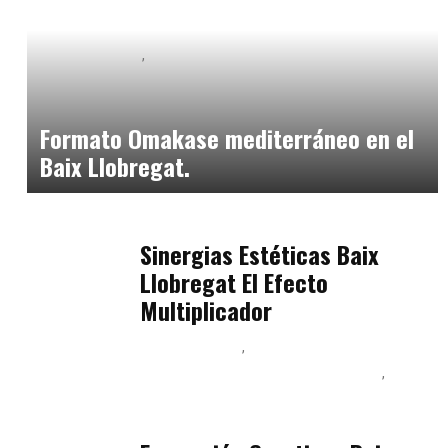
Baix Llobregat
Neurogastronomía y Experiencia en Sala
julio 20, 2026
Formato Omakase mediterráneo en el
Baix Llobregat.
Baix Llobregat
julio 17, 2026
Sinergias Estéticas Baix
Llobregat El Efecto
Multiplicador
Baix Llobregat
Inteligencia Artificial y Humanismo
Orientación Vocacional y Nueva Economía
julio 17, 2026