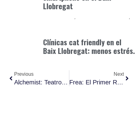
Llobregat
Baix Llobregat
Observatorio Veterinario
Petparents
junio 3, 2026
Clínicas cat friendly en el
Baix Llobregat: menos estrés.
Previous
Next
Alchemist: Teatro Gastronómico Rompe Esquemas De La Cocina
Frea: El Primer Restaurante Vegano Zero Waste