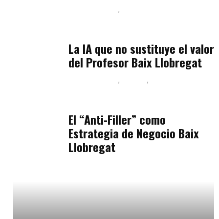
Baix Llobregat
Inteligencia Artificial y Humanismo
julio 11, 2026
La IA que no sustituye el valor
del Profesor Baix Llobregat
Baix Llobregat
Belleza
Podcast Estar Bien
julio 11, 2026
El “Anti-Filler” como
Estrategia de Negocio Baix
Llobregat