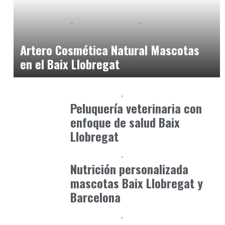
Baix Llobregat
Gestión y Negocio
Petparents
julio 10, 2026
Artero Cosmética Natural Mascotas
en el Baix Llobregat
Baix Llobregat
Petparents
junio 5, 2026
Peluquería veterinaria con
enfoque de salud Baix
Llobregat
Baix Llobregat
Petparents
julio 8, 2026
Nutrición personalizada
mascotas Baix Llobregat y
Barcelona
Baix Llobregat
Petparents
julio 4, 2026