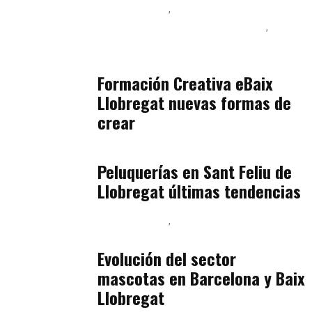
Baix Llobregat
Inteligencia Artificial y Humanismo
Orientación Vocacional y Nueva Economía
julio 17, 2026
Formación Creativa eBaix
Llobregat nuevas formas de
crear
Baix Llobregat
julio 16, 2026
Peluquerías en Sant Feliu de
Llobregat últimas tendencias
Baix Llobregat
Gestión y Negocio
julio 16, 2026
Evolución del sector
mascotas en Barcelona y Baix
Llobregat