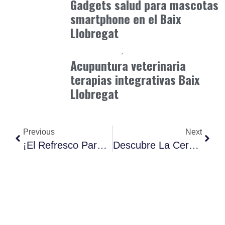
Gadgets salud para mascotas
smartphone en el Baix
Llobregat
Baix Llobregat
Petparents
junio 16, 2026
Acupuntura veterinaria
terapias integrativas Baix
Llobregat
Previous
Next
¡El Refresco Para Adultos Que Desafía A La Cerveza!
Descubre La Cerveza Artesana Rinde Homenaje A Una Ciudad.