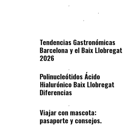
Baix Llobregat
Ingeniería de Menú y Precios
Podcast Alimentación
Sostenibilidad Real y Upcycling
julio 16, 2026
Tendencias Gastronómicas
Barcelona y el Baix Llobregat
2026
Baix Llobregat
Belleza
julio 14, 2026
Polinucleótidos Ácido
Hialurónico Baix Llobregat
Diferencias
Baix Llobregat
Petparents
julio 13, 2026
Viajar con mascota:
pasaporte y consejos.