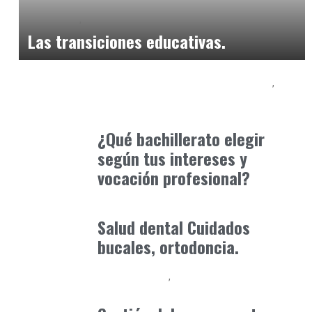
Formación
Orientación Academica
abril 8, 2025
Las transiciones educativas.
Educación Secundaria y Bachillerato
Formación
marzo 20, 2026
¿Qué bachillerato elegir
según tus intereses y
vocación profesional?
Consejos Padres
enero 30, 2026
Salud dental Cuidados
bucales, ortodoncia.
Baix Llobregat
Consejos Padres
mayo 1, 2026