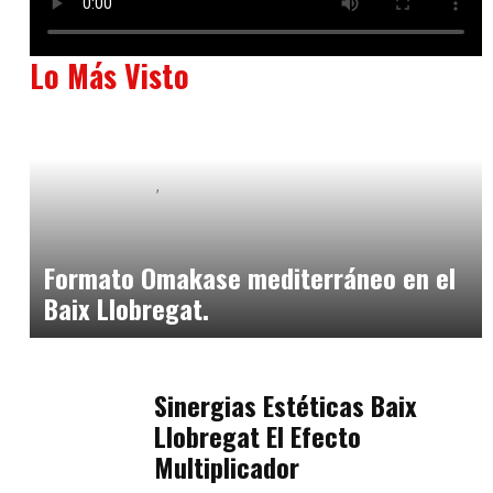
Lo Más Visto
Baix Llobregat
Neurogastronomía y Experiencia en Sala
julio 20, 2026
Formato Omakase mediterráneo en el
Baix Llobregat.
Baix Llobregat
julio 17, 2026
Sinergias Estéticas Baix
Llobregat El Efecto
Multiplicador