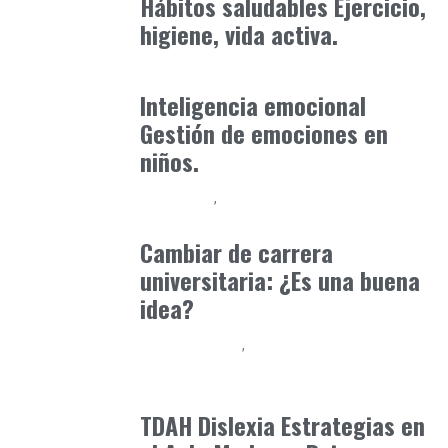
Hábitos saludables Ejercicio,
higiene, vida activa.
Formación
octubre 31, 2025
Inteligencia emocional
Gestión de emociones en
niños.
Formación
Orientación Academica
mayo 25, 2025
Cambiar de carrera
universitaria: ¿Es una buena
idea?
Baix Llobregat
Neurodiversidad y Bienestar Emocional
junio 12, 2026
TDAH Dislexia Estrategias en