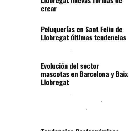
crear
Baix Llobregat
julio 16, 2026
Peluquerías en Sant Feliu de
Llobregat últimas tendencias
Baix Llobregat
Gestión y Negocio
julio 16, 2026
Evolución del sector
mascotas en Barcelona y Baix
Llobregat
Baix Llobregat
Ingeniería de Menú y Precios
Podcast Alimentación
Sostenibilidad Real y Upcycling
julio 16, 2026