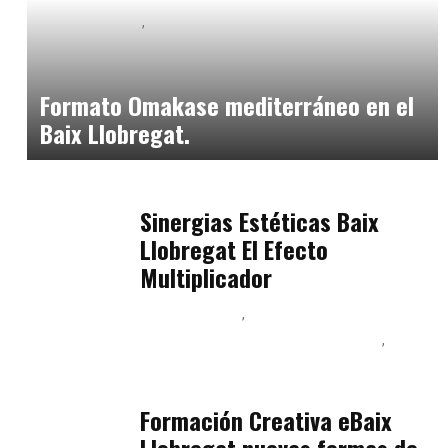
Baix Llobregat
Neurogastronomía y Experiencia en Sala
julio 20, 2026
Formato Omakase mediterráneo en el
Baix Llobregat.
Baix Llobregat
julio 17, 2026
Sinergias Estéticas Baix
Llobregat El Efecto
Multiplicador
Baix Llobregat
Inteligencia Artificial y Humanismo
Orientación Vocacional y Nueva Economía
julio 17, 2026
Formación Creativa eBaix
Llobregat nuevas formas de