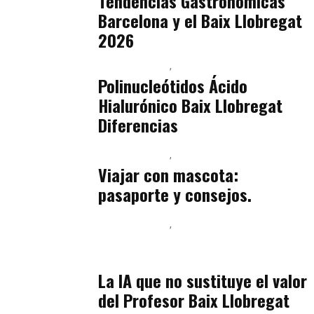
Tendencias Gastronómicas
Barcelona y el Baix Llobregat
2026
Baix Llobregat
Belleza
julio 14, 2026
Polinucleótidos Ácido
Hialurónico Baix Llobregat
Diferencias
Baix Llobregat
Petparents
julio 13, 2026
Viajar con mascota:
pasaporte y consejos.
Baix Llobregat
Inteligencia Artificial y Humanismo
julio 11, 2026
La IA que no sustituye el valor
del Profesor Baix Llobregat