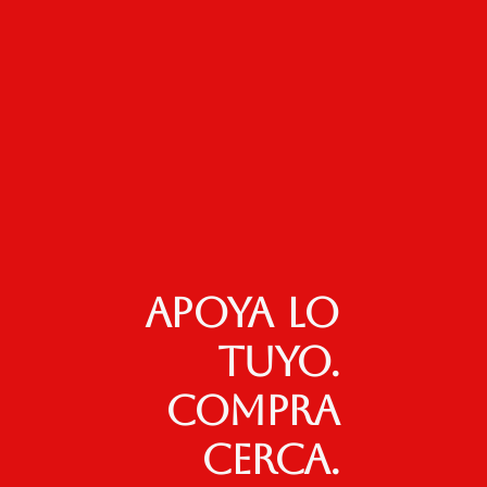
Apoya lo
tuyo.
Compra
cerca.