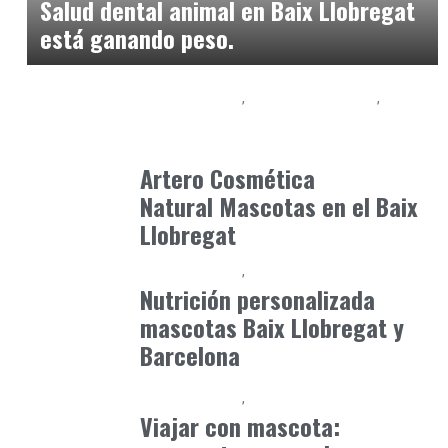
Salud dental animal en Baix Llobregat
está ganando peso.
Baix Llobregat
Gestión y Negocio
Petparents
julio 10, 2026
Artero Cosmética
Natural Mascotas en el Baix
Llobregat
Baix Llobregat
Petparents
julio 8, 2026
Nutrición personalizada
mascotas Baix Llobregat y
Barcelona
Baix Llobregat
Petparents
julio 13, 2026
Viajar con mascota: