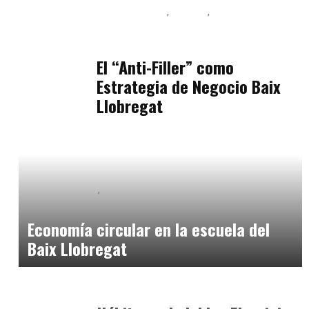
Baix Llobregat
Belleza
Podcast Estar Bien
julio 11, 2026
El “Anti-Filler” como
Estrategia de Negocio Baix
Llobregat
Baix Llobregat
Competencias para el Futuro
junio 19, 2026
Economía circular en la escuela del
Baix Llobregat
Consejos Padres
enero 30, 2026