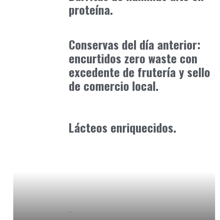
proteína.
Alimentaria2026
febrero 15, 2026
Conservas del día anterior:
encurtidos zero waste con
excedente de frutería y sello
de comercio local.
Alimentaria2026
enero 26, 2026
Lácteos enriquecidos.
Baix Llobregat
Petparents
junio 9, 2026