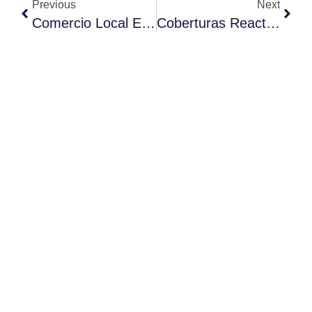
Previous
Next
Comercio Local En Castellví De Rosanes
Coberturas Reactivas Al PH