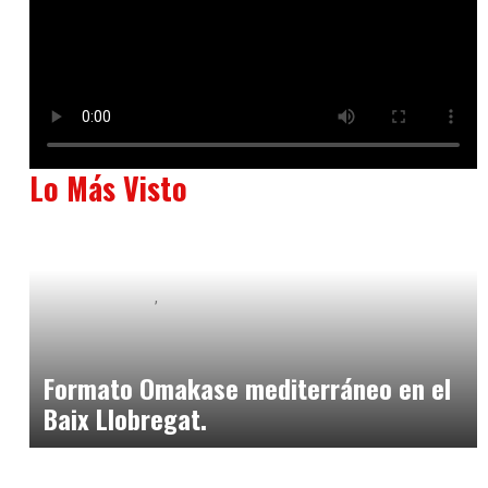
Lo Más Visto
Baix Llobregat
Neurogastronomía y Experiencia en Sala
julio 20, 2026
Formato Omakase mediterráneo en el
Baix Llobregat.
Baix Llobregat
julio 17, 2026