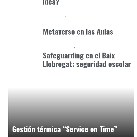
idea?
Formación
Orientación Academica
marzo 24, 2025
Metaverso en las Aulas
Baix Llobregat
Formación
mayo 11, 2026
Safeguarding en el Baix
Llobregat: seguridad escolar
Alimentaria2026
febrero 26, 2026
Gestión térmica “Service on Time”