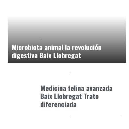
Baix Llobregat
Clínica y Ciencia
junio 12, 2026
Microbiota animal la revolución
digestiva Baix Llobregat
Baix Llobregat
Clínica y Ciencia
junio 19, 2026
Medicina felina avanzada
Baix Llobregat Trato
diferenciada
Baix Llobregat
Observatorio Veterinario
Petparents