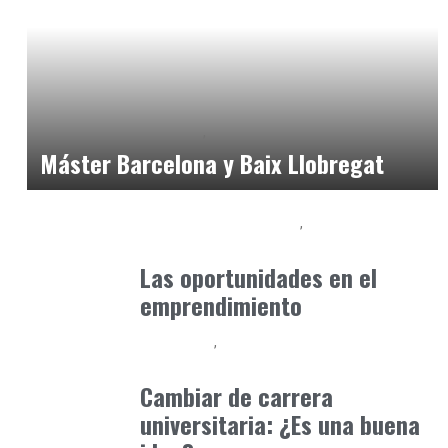
Educación Universitaria
Formación
marzo 3, 2025
Máster Barcelona y Baix Llobregat
Desarrollo Profesional
Formación
marzo 18, 2025
Las oportunidades en el
emprendimiento
Formación
Orientación Academica
mayo 25, 2025
Cambiar de carrera
universitaria: ¿Es una buena