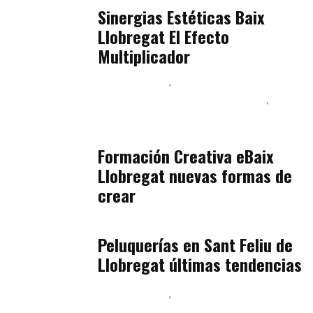
Sinergias Estéticas Baix
Llobregat El Efecto
Multiplicador
Baix Llobregat
Inteligencia Artificial y Humanismo
Orientación Vocacional y Nueva Economía
julio 17, 2026
Formación Creativa eBaix
Llobregat nuevas formas de
crear
Baix Llobregat
julio 16, 2026
Peluquerías en Sant Feliu de
Llobregat últimas tendencias
Baix Llobregat
Gestión y Negocio
julio 16, 2026