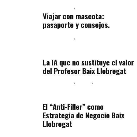
Baix Llobregat
Petparents
julio 13, 2026
Viajar con mascota:
pasaporte y consejos.
Baix Llobregat
Inteligencia Artificial y Humanismo
julio 11, 2026
La IA que no sustituye el valor
del Profesor Baix Llobregat
Baix Llobregat
Belleza
Podcast Estar Bien
julio 11, 2026
El “Anti-Filler” como
Estrategia de Negocio Baix
Llobregat