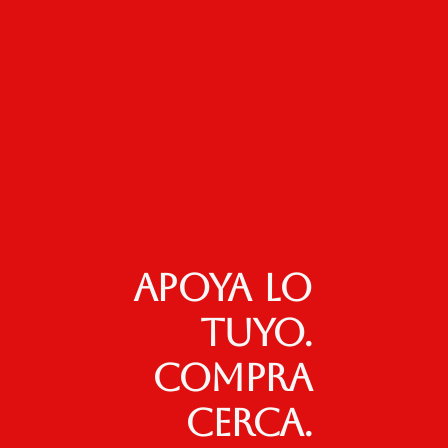
Apoya lo
tuyo.
Compra
cerca.