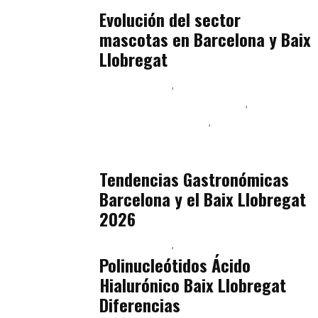
Evolución del sector
mascotas en Barcelona y Baix
Llobregat
Baix Llobregat
Ingeniería de Menú y Precios
Podcast Alimentación
Sostenibilidad Real y Upcycling
julio 16, 2026
Tendencias Gastronómicas
Barcelona y el Baix Llobregat
2026
Baix Llobregat
Belleza
julio 14, 2026
Polinucleótidos Ácido
Hialurónico Baix Llobregat
Diferencias