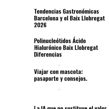
julio 16, 2026
Tendencias Gastronómicas
Barcelona y el Baix Llobregat
2026
Baix Llobregat
Belleza
julio 14, 2026
Polinucleótidos Ácido
Hialurónico Baix Llobregat
Diferencias
Baix Llobregat
Petparents
julio 13, 2026
Viajar con mascota:
pasaporte y consejos.
Baix Llobregat
Inteligencia Artificial y Humanismo
julio 11, 2026
La IA que no sustituye el valor