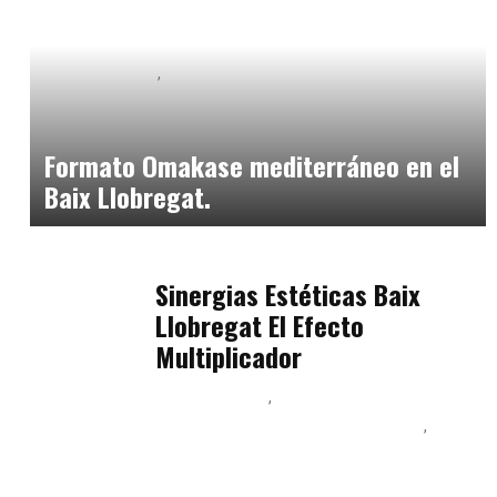
Baix Llobregat
Neurogastronomía y Experiencia en Sala
julio 20, 2026
Formato Omakase mediterráneo en el
Baix Llobregat.
Baix Llobregat
julio 17, 2026
Sinergias Estéticas Baix
Llobregat El Efecto
Multiplicador
Baix Llobregat
Inteligencia Artificial y Humanismo
Orientación Vocacional y Nueva Economía
julio 17, 2026