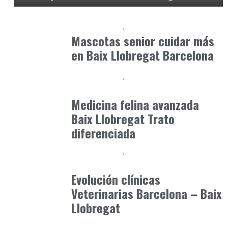
Baix Llobregat
Petparents
junio 7, 2026
Mascotas senior cuidar más
en Baix Llobregat Barcelona
Baix Llobregat
Clínica y Ciencia
junio 19, 2026
Medicina felina avanzada
Baix Llobregat Trato
diferenciada
Baix Llobregat
Gestión y Negocio
julio 3, 2026
Evolución clínicas
Veterinarias Barcelona – Baix
Llobregat
Clínica y Ciencia
Observatorio Veterinario