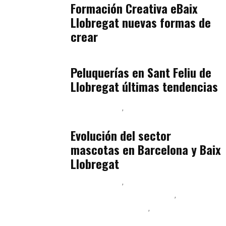
Formación Creativa eBaix
Llobregat nuevas formas de
crear
Baix Llobregat
julio 16, 2026
Peluquerías en Sant Feliu de
Llobregat últimas tendencias
Baix Llobregat
Gestión y Negocio
julio 16, 2026
Evolución del sector
mascotas en Barcelona y Baix
Llobregat
Baix Llobregat
Ingeniería de Menú y Precios
Podcast Alimentación
Sostenibilidad Real y Upcycling