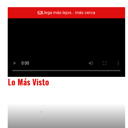
Llega más lejos… más cerca
Lo Más Visto
Baix Llobregat
Neurogastronomía y Experiencia en Sala
julio 20, 2026