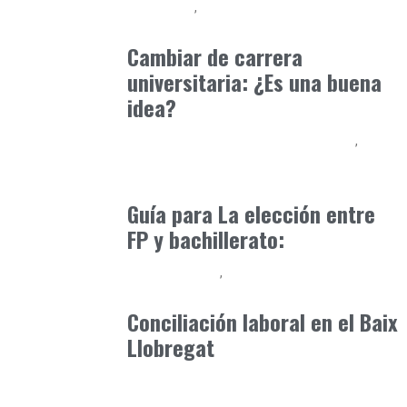
Formación
Orientación Academica
mayo 25, 2025
Cambiar de carrera
universitaria: ¿Es una buena
idea?
Educación Secundaria y Bachillerato
Formación
abril 27, 2025
Guía para La elección entre
FP y bachillerato:
Baix Llobregat
Consejos Padres
mayo 5, 2026
Conciliación laboral en el Baix
Llobregat