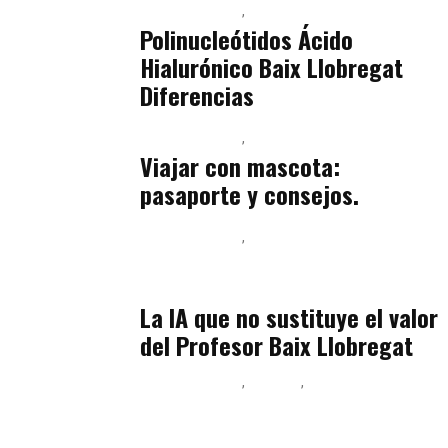
Baix Llobregat
Belleza
julio 14, 2026
Polinucleótidos Ácido
Hialurónico Baix Llobregat
Diferencias
Baix Llobregat
Petparents
julio 13, 2026
Viajar con mascota:
pasaporte y consejos.
Baix Llobregat
Inteligencia Artificial y Humanismo
julio 11, 2026
La IA que no sustituye el valor
del Profesor Baix Llobregat
Baix Llobregat
Belleza
Podcast Estar Bien
julio 11, 2026