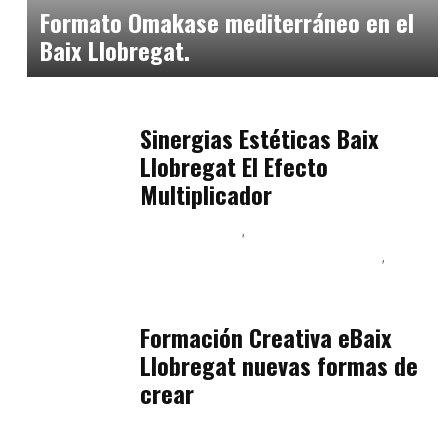
Formato Omakase mediterráneo en el
Baix Llobregat.
Baix Llobregat
julio 17, 2026
Sinergias Estéticas Baix
Llobregat El Efecto
Multiplicador
Baix Llobregat
Inteligencia Artificial y Humanismo
Orientación Vocacional y Nueva Economía
julio 17, 2026
Formación Creativa eBaix
Llobregat nuevas formas de
crear
Baix Llobregat
julio 16, 2026