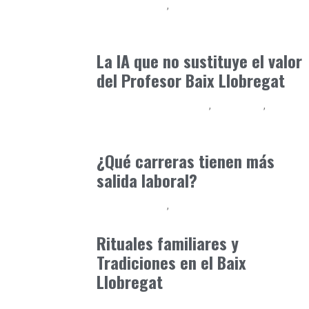
Baix Llobregat
Inteligencia Artificial y Humanismo
julio 11, 2026
La IA que no sustituye el valor
del Profesor Baix Llobregat
Educación Universitaria
Formación
Formación Profesional - FP
abril 15, 2025
¿Qué carreras tienen más
salida laboral?
Baix Llobregat
Consejos Padres
abril 30, 2026
Rituales familiares y
Tradiciones en el Baix
Llobregat
Baix Llobregat