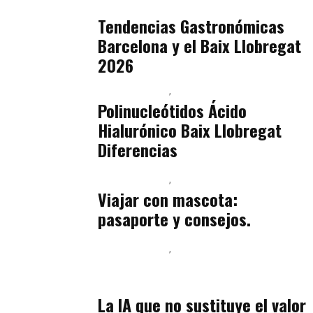
julio 16, 2026
Tendencias Gastronómicas
Barcelona y el Baix Llobregat
2026
Baix Llobregat
Belleza
julio 14, 2026
Polinucleótidos Ácido
Hialurónico Baix Llobregat
Diferencias
Baix Llobregat
Petparents
julio 13, 2026
Viajar con mascota:
pasaporte y consejos.
Baix Llobregat
Inteligencia Artificial y Humanismo
julio 11, 2026
La IA que no sustituye el valor