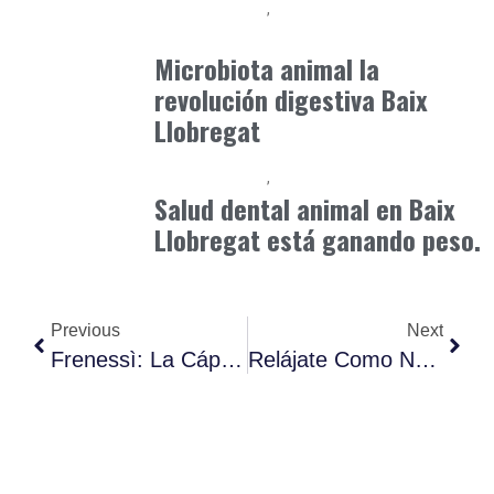
Baix Llobregat
Clínica y Ciencia
junio 12, 2026
Microbiota animal la
revolución digestiva Baix
Llobregat
Baix Llobregat
Petparents
junio 9, 2026
Salud dental animal en Baix
Llobregat está ganando peso.
Previous
Next
Frenessì: La Cápsula Gastronómica. Una Cápsula Gastronómica
Relájate Como Nunca Con La Nueva Terapia Tech