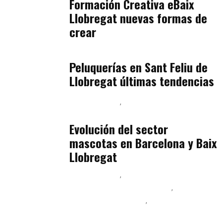
Formación Creativa eBaix
Llobregat nuevas formas de
crear
Baix Llobregat
julio 16, 2026
Peluquerías en Sant Feliu de
Llobregat últimas tendencias
Baix Llobregat
Gestión y Negocio
julio 16, 2026
Evolución del sector
mascotas en Barcelona y Baix
Llobregat
Baix Llobregat
Ingeniería de Menú y Precios
Podcast Alimentación
Sostenibilidad Real y Upcycling