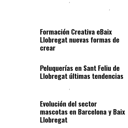
Baix Llobregat
Inteligencia Artificial y Humanismo
Orientación Vocacional y Nueva Economía
julio 17, 2026
Formación Creativa eBaix
Llobregat nuevas formas de
crear
Baix Llobregat
julio 16, 2026
Peluquerías en Sant Feliu de
Llobregat últimas tendencias
Baix Llobregat
Gestión y Negocio
julio 16, 2026
Evolución del sector
mascotas en Barcelona y Baix
Llobregat