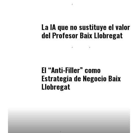
Baix Llobregat
Inteligencia Artificial y Humanismo
julio 11, 2026
La IA que no sustituye el valor
del Profesor Baix Llobregat
Baix Llobregat
Belleza
Podcast Estar Bien
julio 11, 2026
El “Anti-Filler” como
Estrategia de Negocio Baix
Llobregat
Educación Universitaria
Formación
marzo 5, 2025