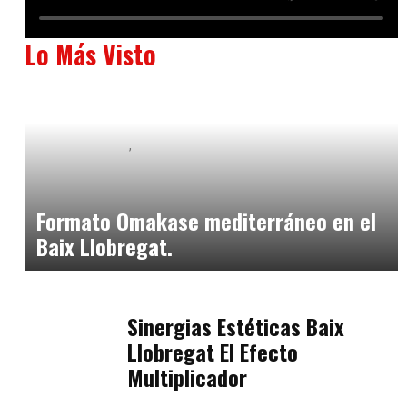
Lo Más Visto
Baix Llobregat
Neurogastronomía y Experiencia en Sala
julio 20, 2026
Formato Omakase mediterráneo en el
Baix Llobregat.
Baix Llobregat
julio 17, 2026
Sinergias Estéticas Baix
Llobregat El Efecto
Multiplicador