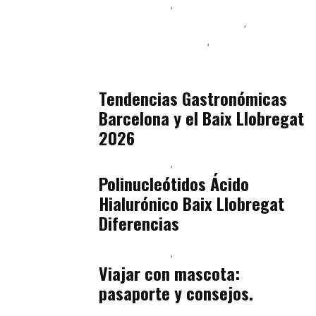
Baix Llobregat
Ingeniería de Menú y Precios
Podcast Alimentación
Sostenibilidad Real y Upcycling
julio 16, 2026
Tendencias Gastronómicas
Barcelona y el Baix Llobregat
2026
Baix Llobregat
Belleza
julio 14, 2026
Polinucleótidos Ácido
Hialurónico Baix Llobregat
Diferencias
Baix Llobregat
Petparents
julio 13, 2026
Viajar con mascota:
pasaporte y consejos.