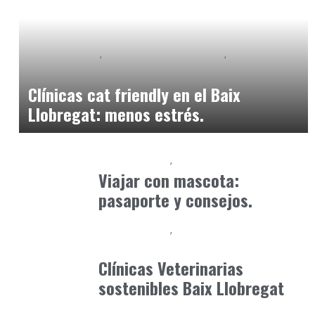
Baix Llobregat
Observatorio Veterinario
Petparents
junio 3, 2026
Clínicas cat friendly en el Baix
Llobregat: menos estrés.
Baix Llobregat
Petparents
julio 13, 2026
Viajar con mascota:
pasaporte y consejos.
Baix Llobregat
Gestión y Negocio
junio 25, 2026
Clínicas Veterinarias
sostenibles Baix Llobregat
Baix Llobregat
Gestión y Negocio