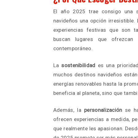
El año 2025 trae consigo una s
navideños una opción irresistible
experiencias festivas que son t
buscan lugares que ofrezcan u
contemporáneo.
La
sostenibilidad
es una prioridad
muchos destinos navideños están 
energías renovables hasta la prom
beneficia al planeta, sino que tambi
Además, la
personalización
se ha
ofrecen experiencias a medida, per
que realmente les apasionan. Desde
de 2025 promete ser más personal y