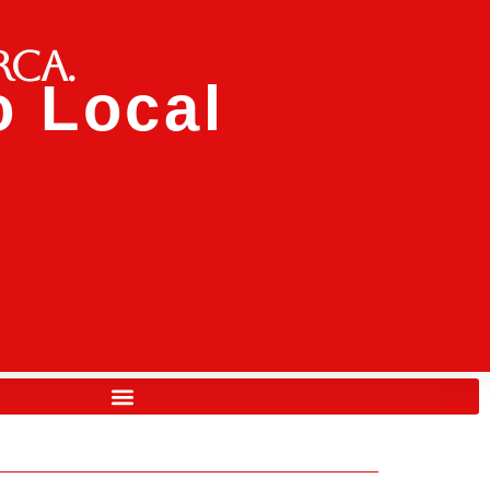
rca.
 Local