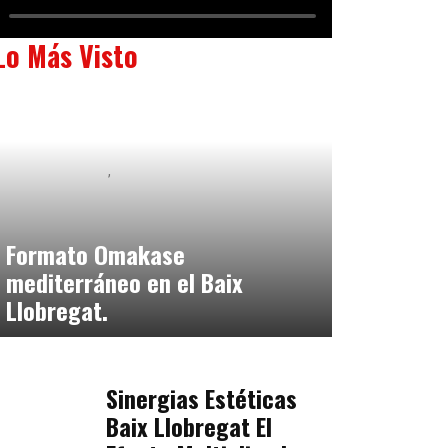
Lo Más Visto
Baix Llobregat
Neurogastronomía y Experiencia en Sala
julio 20, 2026
Formato Omakase
mediterráneo en el Baix
Llobregat.
Baix Llobregat
julio 17, 2026
Sinergias Estéticas
Baix Llobregat El