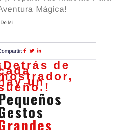
Aventura Mágica!
 De Mi
Compartir:
¡Detrás de
cada
mostrador,
hay un
sueño.!
Pequeños
Gestos
Grandes