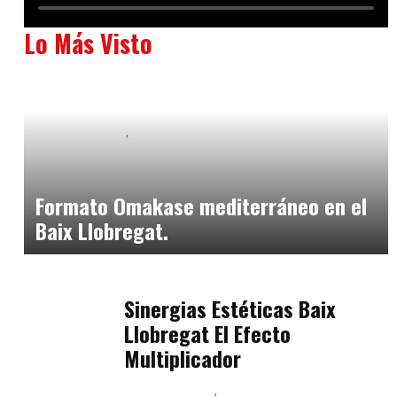
Lo Más Visto
Baix Llobregat
Neurogastronomía y Experiencia en Sala
julio 20, 2026
Formato Omakase mediterráneo en el
Baix Llobregat.
Baix Llobregat
julio 17, 2026
Sinergias Estéticas Baix
Llobregat El Efecto
Multiplicador
Baix Llobregat