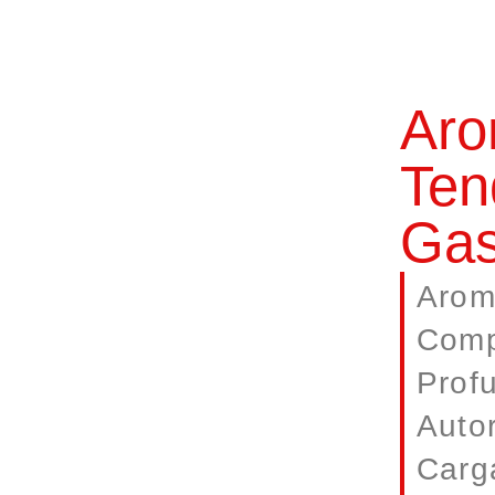
Aro
Ten
Gas
Arom
Comp
Prof
Auto
Carg