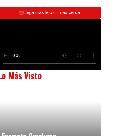
Llega más lejos… más cerca
Lo Más Visto
Baix Llobregat
Neurogastronomía y Experiencia en Sala
julio 20, 2026
Formato Omakase