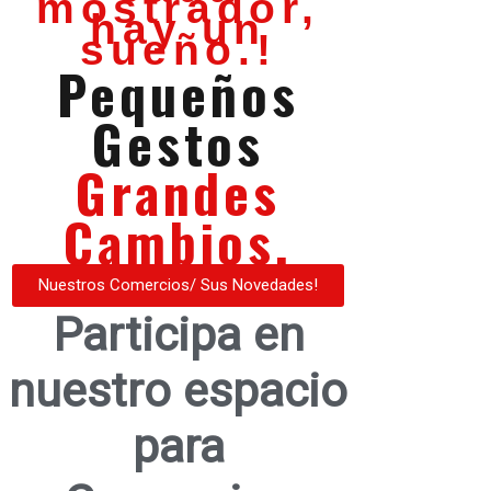
mostrador,
hay un
sueño.!
Pequeños
Gestos
Grandes
Cambios.
Nuestros Comercios/ Sus Novedades!
Participa en
nuestro espacio
para